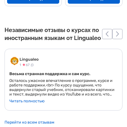
Независимые отзывы о курсах по
иностранным языкам от Lingualeo
Lingualeo
★
1
67
Весьма странная поддержка и сам курс.
Осталось ужасное впечатление о программе, курсе и
работе поддержки.<br> По курсу ощущение, что
выдернули старый учебник, отсканировали картинки
и текст, выдернули видео из YouTube и из всего, что
было слепили курс. Назойливая реклама по покупке
Читать полностью
Премиум на всю жизнь, она будет вас преследовать
всегда!<br> Даже если вы купили Премиум вам эту
рекламу будут показывать каждый раз. Она просто
весит всегда!<br> По поддержке, это отдельный
разговор. После покупки Премиума ввиду сложной
Перейти ко всем отзывам
ситуации не смог заниматься, попросил вернуть