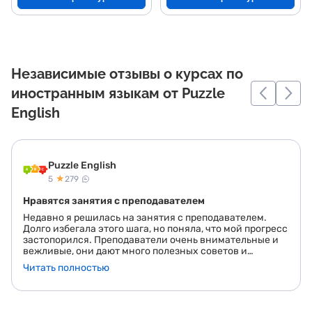
Независимые отзывы о курсах по
иностранным языкам от Puzzle
English
Puzzle English
★
5
279
Нравятся занятия с преподавателем
Недавно я решилась на занятия с преподавателем.
Долго избегала этого шага, но поняла, что мой прогресс
застопорился. Преподаватели очень внимательные и
вежливые, они дают много полезных советов и
помогают разобраться в трудных моментах. Можно
Читать полностью
попробовать позаниматься с несколькоими, а потом
выбрать своего. Уроки длятся по 25 минут, что
позволяет не уставать. Учебный материал очень
понятно устроен. Я рада, что решилась на занятия с