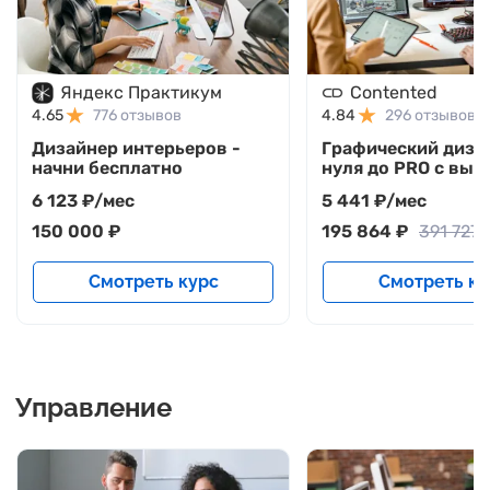
Яндекс Практикум
Contented
4.65
776 отзывов
4.84
296 отзывов
Дизайнер интерьеров -
Графический диза
начни бесплатно
нуля до PRO с выд
диплома + 5 курсо
6 123 ₽/мес
5 441 ₽/мес
подарок
150 000 ₽
195 864 ₽
391 727 
Смотреть курс
Смотреть ку
Управление