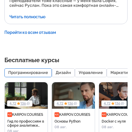
Преподаватели тоже классные — у меня была София,
сейчас Руслан. Пока это самая комфортная онлайн-
школа, в которой я занималась. Прайс среди
конкурентов вменяемый, лайк.
Читать полностью
Перейти ко всем отзывам
Бесплатные курсы
Программирование
Дизайн
Управление
Маркетин
4.72
136
4.72
136
4.72
136
KARPOV.COURSES
KARPOV.COURSES
KARPOV.COUR
Гид по профессиям в
Основы Python
Docker с нуля
сфере аналитики
08 авг.
08 авг.
данных и машинного
08 авг.