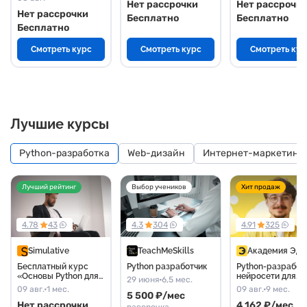
Нет рассрочки
Нет рассрочк
обучения
Нет рассрочки
Бесплатно
Бесплатно
Бесплатно
Смотреть курс
Смотреть курс
Смотреть кур
Лучшие курсы
Python-разработка
Web-дизайн
Интернет-маркетинг
Лучший рейтинг
Выбор учеников
Хит продаж
4.78
43
4.3
304
4.91
325
Simulative
TeachMeSkills
Академия Эд
Бесплатный курс
Python разработчик
Python-разработч
«Основы Python для
нейросети для
29 июня
6,5 мес.
аналитика данных»
разработчиков
09 авг.
1 мес.
09 авг.
9 мес.
5 500 ₽/мес
Нет рассрочки
4 162 ₽/мес