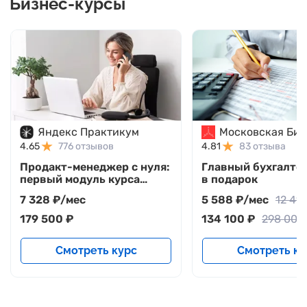
Бизнес-курсы
Яндекс Практикум
4.65
776 отзывов
4.81
83 отзыва
Продакт-менеджер с нуля:
Главный бухгалтер
первый модуль курса
в подарок
бесплатно - начни
7 328 ₽/мес
5 588 ₽/мес
12 41
бесплатно
179 500 ₽
134 100 ₽
298 000
Смотреть курс
Смотреть ку