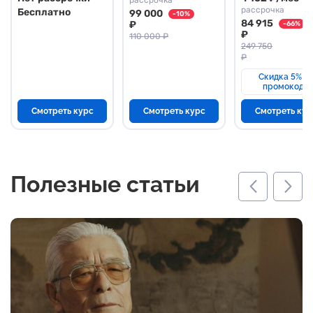
рассрочка
рассрочка
Бесплатно
99 000
-10%
84 915
₽
-66%
₽
110 000 ₽
249 750
₽
Скидка 5% п
промокоду
Смотреть курс
Смотреть курс
Смотреть кур
Полезные статьи