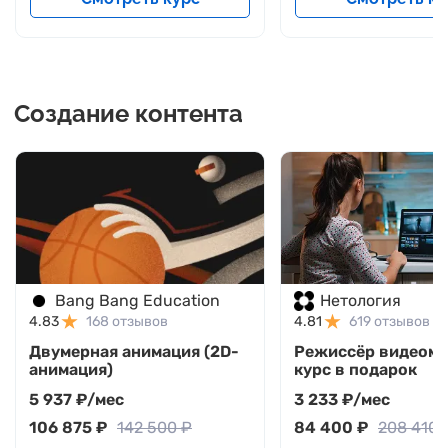
Создание контента
Bang Bang Education
Нетология
4.83
168 отзывов
4.81
619 отзывов
Двумерная анимация (2D-
Режиссёр видеомо
анимация)
курс в подарок
5 937 ₽/мес
3 233 ₽/мес
106 875 ₽
142 500 ₽
84 400 ₽
208 410 