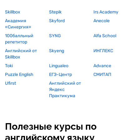
Skillbox
Stepik
Irs Academy
Академия
Skyford
Anecole
«Синергия»
100балльный
SYNG
Alfa School
репетитор
Английский от
Skyeng
ИНГЛЕКС
Skillbox
Toki
Lingualeo
Advance
Puzzle English
ЕГЭ-Центр
СМИТАП
Ufirst
Английский от
Яндекс
Практикума
Полезные курсы по
английскому языку