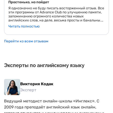
Простенько, но пойдет
Я однозначно не буду писать восторженный отзыв. Все
эти программы от Advance Club по улучшению памяти,
запоминанию огромного количества новых
английских слов, на деле, весьма просты и банальны.
Если поискать, то можно найти похожие приложения
Читать полностью
на телефон, они по тому же принципу работают. Но, в
целом, за свои деньги – нормальные программы.
Рабочие, насколько могу судить. Просто откровенно
уж захваливать их не хочется, есть альтернативные
Перейти ко всем отзывам
решения, а то в отзывах многие пишут об их
уникальности. Нет, они неуникальны.
Эксперты по английскому языку
Виктория Кодак
Эксперт
Ведущий методист онлайн-школы «Инглекс». С
2009 года преподаёт английский язык онлайн,