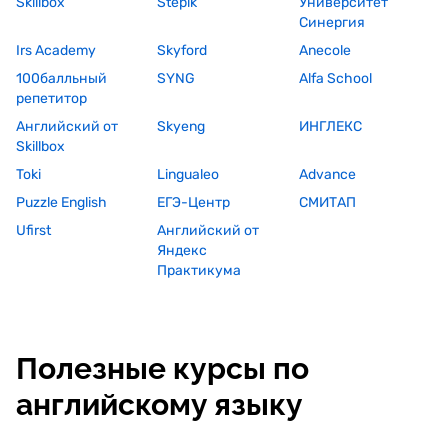
Skillbox
Stepik
Университет
Синергия
Irs Academy
Skyford
Anecole
100балльный
SYNG
Alfa School
репетитор
Английский от
Skyeng
ИНГЛЕКС
Skillbox
Toki
Lingualeo
Advance
Puzzle English
ЕГЭ-Центр
СМИТАП
Ufirst
Английский от
Яндекс
Практикума
Полезные курсы по
английскому языку