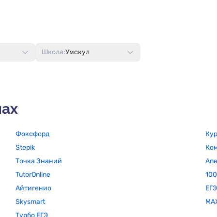
Школа:
Умскул
лах
Фоксфорд
Кур
Stepik
Ко
Точка Знаний
Ane
TutorOnline
100
Айтигенио
ЕГ
Skysmart
MAX
Турбо ЕГЭ