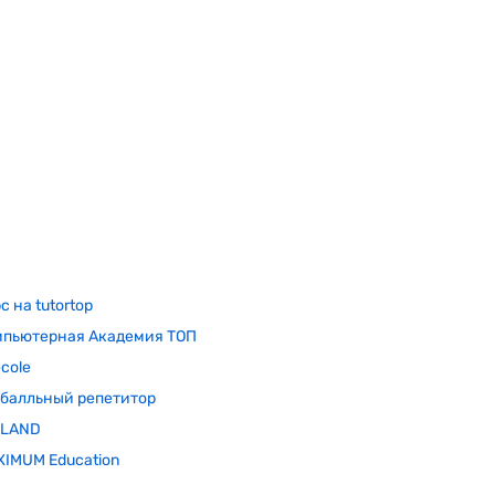
с на tutortop
мпьютерная Академия ТОП
cole
балльный репетитор
ЭLAND
IMUM Education