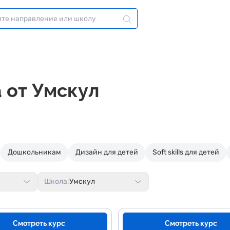
а от Умскул
Дошкольникам
Дизайн для детей
Soft skills для детей
Школа:
Умскул
Смотреть курс
Смотреть курс