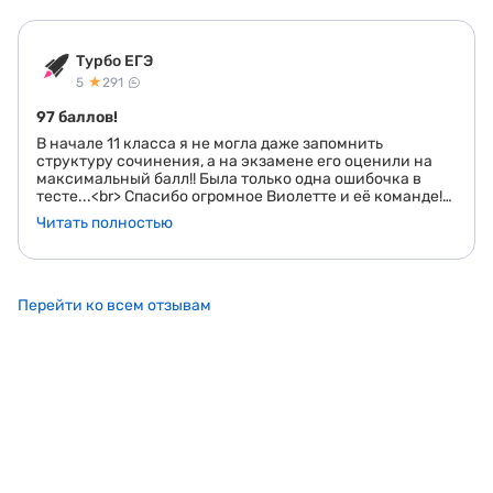
Турбо ЕГЭ
★
5
291
97 баллов!
В начале 11 класса я не могла даже запомнить
структуру сочинения, а на экзамене его оценили на
максимальный балл!! Была только одна ошибочка в
тесте...<br> Спасибо огромное Виолетте и её команде!
Занимаясь в турбоподготовке с декабря, я сумела
Читать полностью
сильно подтянуть свои баллы, получила много ценной
подготовки! А турбожесть - вообще сказочный курс!
Маст-хев для высокобальников!
Перейти ко всем отзывам