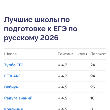
Лучшие школы по
подготовке к ЕГЭ по
русскому 2026
Школа
Рейтинг школы
Положите
Турбо ЕГЭ
⭐️ 4,7
24
ЕГЭLAND
⭐️ 4,7
94
Вебиум
⭐️ 4,5
95
Радуга знаний
⭐️ 4,5
10
Коалиция
⭐️ 4,5
8