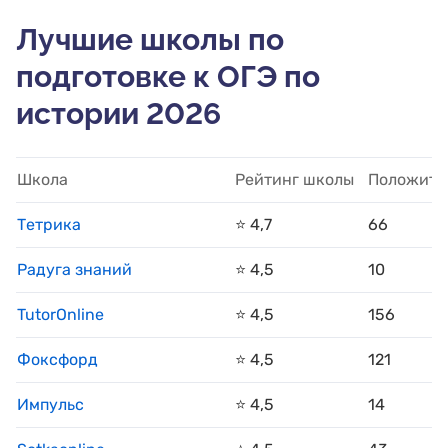
Лучшие школы по
подготовке к ОГЭ по
истории 2026
Школа
Рейтинг школы
Положите
Тетрика
⭐️ 4,7
66
Радуга знаний
⭐️ 4,5
10
TutorOnline
⭐️ 4,5
156
Фоксфорд
⭐️ 4,5
121
Импульс
⭐️ 4,5
14