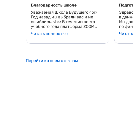
Благодарность школе
Подгот
Уважаемая Школа Будущего!<br>
Здравс
Год назад мы выбрали вас и не
в данн
ошиблись. <br> В течении всего
Мы дов
учебного года платформа ZOOM
по фи
работала исправно, а возникавшие
высок
Читать полностью
Читать
технические проблемы с нашей
педаго
стороны решались быстро.<br>
сдача 
Также очень понравился
Вывод:
интересный формат обучения, где
учащиеся могут писать на
интерактивной доске, принимать
Перейти ко всем отзывам
участие в общении между собой.
<br> Выражаем благодарность
руководству Школы Будущего за
профессиональную организацию
образовательного процесса.<br>
Хотелось бы также поблагодарит ь
педагогический состав за
добросовестное отношение к
своим предметам и интересную
подачу учебного материала: <br>
Нефедова Елена Сергеевна -
история<br> Романов Никита
Романович - алгебра/
геометрия<br> Досхоева Алимат
Яхьевна - физика<br> Сосина