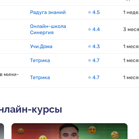
Радуга знаний
⭐️ 4.5
1 неде
Онлайн-школа
⭐️ 4.4
3 мес
Синергия
Учи.Дома
⭐️ 4.3
1 меся
Тетрика
⭐️ 4.7
1 меся
 в мини-
Тетрика
⭐️ 4.7
1 меся
онлайн-курсы