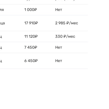
ля
1 000₽
Нет
яца
17 910₽
2 985 ₽/мес
ц
11 120₽
330 ₽/мес
ц
7 450₽
Нет
ц
6 450₽
Нет