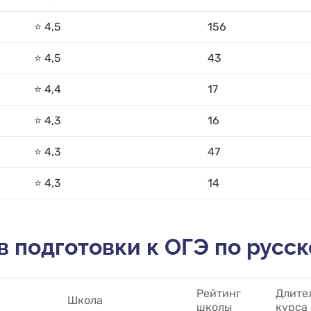
⭐️ 4,5
156
⭐️ 4,5
43
⭐️ 4,4
17
⭐️ 4,3
16
⭐️ 4,3
47
⭐️ 4,3
14
в подготовки к ОГЭ по русс
Рейтинг
Длите
Школа
школы
курса