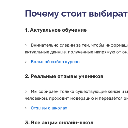
Светлана Александровна - русский
язык/литература<br> Лукашевич
Почему стоит выбирать
Анна Михайловна - английский
язык<br> Варламова Анна
Александровна - химия/
биология<br> Дружинина
1. Актуальное обучение
Екатерина Сергеевна -
обществознание<br> Евсюкова
Полина Александровна - география
<br> Благодарим за то, что вы
Внимательно следим за тем, чтобы информаци
всегда были на стороне ученика!
актуальные данные, полученные напрямую от он
<br> Обязательно вернемся!<br> С
уважением, семья Саркисовых.
Большой выбор курсов
2. Реальные отзывы учеников
Мы собираем только существующие кейсы и мн
человеком, проходит модерацию и передаётся о
Отзывы о школах
3. Все акции онлайн-школ