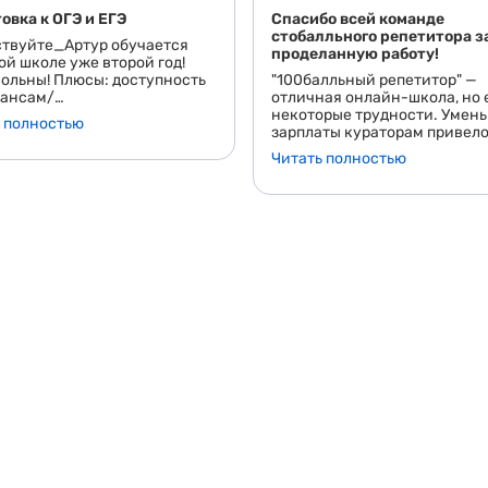
овка к ОГЭ и ЕГЭ
Спасибо всей команде
стобалльного репетитора з
твуйте_Артур обучается
проделанную работу!
ой школе уже второй год!
ольны! Плюсы: доступность
"100балльный репетитор" —
нансам/
отличная онлайн-школа, но 
оквалифицированные
некоторые трудности. Умен
 полностью
ги/ достяжение целей-
зарплаты кураторам привело
ОГЭ иЕГЭ на достойный балл/
частым сменам их состава.
Читать полностью
 рекомендуем!
Несмотря на это, у меня был
положительный опыт обучен
особенно в предметах, таких
русский язык. На курсе "Гуля
Оксаной были удобные скри
полезные материалы и
дружественная атмосфера.
Некоторые трудности возни
изучении физики из-за нед
материалов, но по сравнени
другими школами, платформ
"100балльный репетитор" вы
лучше. Ошибки были устране
преподаватели предоставил
интересный контент. Я благ
всей команде за проделанн
работу и поддержку!