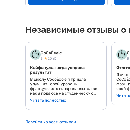
Независимые отзывы о 
CoCoÉcole
C
★
5
20
5
Кайфанула, когда увидела
Отлич
результат
Я очен
В школу CocoÉcole я пришла
CoCoÉc
улучшить свой уровень
францу
французского и, параллельно, так
свой ф
как я подаюсь на студенческую
были о
Читать
визу, мне нужно было подтвердить
практи
Читать полностью
знания языка В1. Моя основная
очень 
цель, для которой нужен был
вопрос
французский язык: переезд во
возник
Францию, соответственно
курс б
получение студенческой визы и
могла 
Перейти ко всем отзывам
поступление на языковые курсы.
и нали