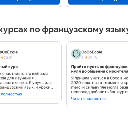
курсах по французскому язык
oCoÉcole
CoCoÉcole
★
★
20
5
20
ный курс
Пройти пусть во французск
нуля до общения с носител
ь счастлива, что выбрала
ole для изучения
Я пришла учиться в Coco в н
зского языка. Я улучшила
2020 года, на тот момент я к
ранцузский язык, и уроки
merci и сильвупле могла разв
чень интересными и
невпопад добавить бонжур и
 полностью
чными. Преподаватель был
Поэтому мое обучение начал
Читать полностью
помогал мне во всех
просто с нуля, а с минуса.<br
ах, которые у меня
могу переписываться на
али. Мне понравилось, как
французском и не заглядыва
ыл структурирован, чтобы я
словарь.<br> Начинала я со
изучать язык в своем темпе,
Светланой на базовом курсе
чие удобных инструментов,
и через три месяца купила с