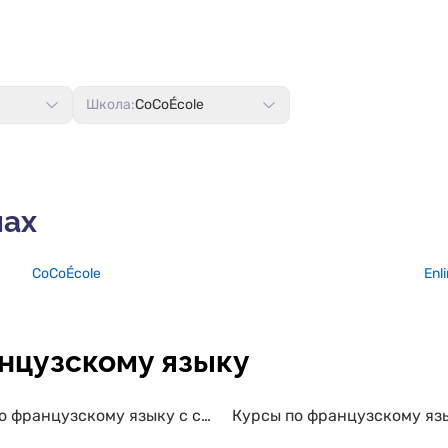
как записи уроков, которые я
первую детскую адаптиров
прослушивать в любое
книгу и... подсела на cocoeco
е время. Я рекомендую этот
Участвовала во всех прямых
сем, кто хочет изучать
эфирах, следила за сториз,
зский язык.
отслеживала сайт. И мне пов
потому что спустя совсем
небольшое время после око
Школа:
CoCoÉcole
первого этапа был открыт на
вторую ступень, на которую 
записалась без толики сомн
<br> <br> Во-первых, я уже з
Светлану и знала чего ждать
очень подходила методика, с
формат занятий. И я осталас
лах
дальше. Через три месяца вс
закончилось и что… как мож
бросить такой кайф?!<br> <br
CoCoÉcole
получаю удовольствие от
Enl
процесса. К счастью или к
сожалению, у меня нет четк
цели, потому что я просто п
удовольствие и заставляю
нцузскому языку
работать мозг, потому что
убеждена, что иностранные
однозначно для этого и созд
Мне кажется в тот момент, к
Курсы по французскому языку с сертификатом
все люди перестали понимат
друга, это было задумано