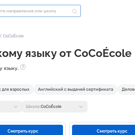
/
CoCoÉcole
ому языку от CoCoÉcole
у языку.
 для взрослых
Английский с выдачей сертификата
Делов
Школа:
CoCoÉcole
Смотреть курс
Смотреть курс