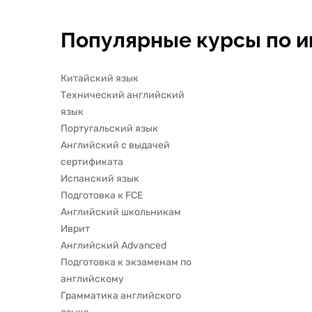
сомневалась вообще, я была
уверена, что я сдала и при этом я
так КАЙФАНУЛА))<br> <br> И я,
Популярные курсы по 
главное, во время отдыха узнала
результат, спешно сверила номера,
и прям такой прилив радости от
того, что admiss. Спасибо вам!
Китайский язык
Технический английский
язык
Португальский язык
Английский с выдачей
сертификата
Испанский язык
Подготовка к FCE
Английский школьникам
Иврит
Английский Advanced
Подготовка к экзаменам по
английскому
Грамматика английского