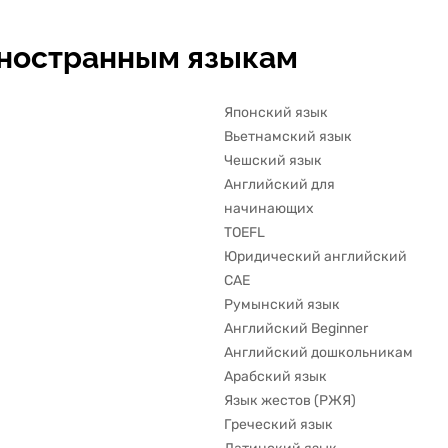
мирозданием, чтобы в 21 век
совсем не застыли в развити
<br> К моменту окончания в
иностранным языкам
ступени я уже могла слушат
французские песни и пищал
восторга как маленький реб
когда понимала, о чем поют.
Японский язык
стали частью моей каждодн
жизни. Но параллельно было
Вьетнамский язык
прикольно смотреть мультик
Чешский язык
детей, какие-то несложные 
И я стала участвовать в
Английский для
разговорных клубах.<br> Да
начинающих
решение пришло само, когда
задумалась, что хочется раз
TOEFL
И… пошла на вторую ступень
Юридический английский
второй раз, но уже в
интерактивную версию, так 
CAE
мне казалось, что сейчас уж
Румынский язык
можно.<br> <br> Я, конечно, 
там не так, как мне самой х
Английский Beginner
бы, так как в разговорных ур
Английский дошкольникам
принимала участие мало по
что почти всегда
Арабский язык
прокрастинировала и не
Язык жестов (РЖЯ)
укладывалась в дедлайны, но
было круто. Я обожала писат
Греческий язык
и придумывать всякие истор