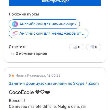
Посмотреть курс
плохо, можно пробовать". Я начала лучше
понимать людей на улице и даже способна
Похожие курсы
что-то ответить 😁
Английский для начинающих
Английский для менеджеров от 1290 ₽
Ответить
0
0
0
комментариев
5
Ирина Кузнецова,
12.06.23
Занятия французским онлайн по Skype / Zoom
CocoÉcole 💙🤍❤️
Bonsoir !
Ce niveau m'a été difficile. Malgré cela, j'ai