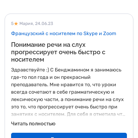
5
Мария,
24.06.23
Французский с носителем по Skype и Zoom
Понимание речи на слух
прогрессирует очень быстро с
носителем
Здравствуйте :) С Бенджамином я занимаюсь
где-то пол года и он прекрасный
преподаватель. Мне нравится то, что уроки
всегда сочетают в себе грамматическую и
лексическую части, а понимание речи на слух
это то, что прогрессирует очень быстро при
занятиях с носителем. Для себя я отметила что
французский язык из категории " я никогда не
Читать полностью
смогу разговаривать на этом языке"
переместился в категорию " всё не так уж