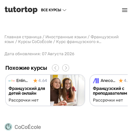
ВСЕ КУРСЫ
Главная страница
/
Иностранные языки
/
Французский
язык
/
Курсы CoCoÉcole
/
Курс французского языка с нуля. Ступень 1
Дата обновления:
07 Августа 2026
Похожие курсы
Enline School
4.64
Anecole
4.71
Французский для
Французский с
детей онлайн
преподавателем
Рассрочки нет
Рассрочки нет
CoCoÉcole