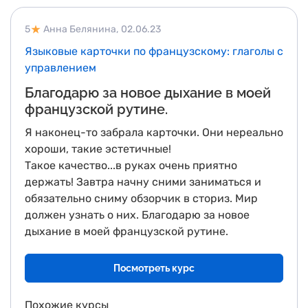
продолжать улучшить мой французский, чтобы
довести все до автоматизма, поэтому я решила
5
Анна Белянина,
02.06.23
записаться на курс ""Саморазвитие"". Я
Языковые карточки по французскому: глаголы с
понимаю, что возможно это будет сложно, но я
управлением
очень хочу превзойти мои возможности и
Благодарю за новое дыхание в моей
лучше говорить на французском языке.
французской рутине.
Спасибо Евгению за его помощь на протяжении
всего курса. Я счастлива продолжать мое
Я наконец-то забрала карточки. Они нереально
французское путешествие с CocoÉcole 💙🤍❤️
хороши, такие эстетичные!
Такое качество...в руках очень приятно
держать! Завтра начну сними заниматься и
обязательно сниму обзорчик в сториз. Мир
должен узнать о них. Благодарю за новое
дыхание в моей французской рутине.
Посмотреть курс
Похожие курсы