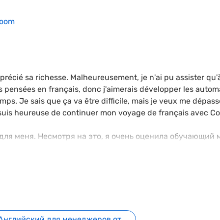
Zoom
 apprécié sa richesse. Malheureusement, je n'ai pu assister qu'
mes pensées en français, donc j'aimerais développer les auto
mps. Je sais que ça va être difficile, mais je veux me dépass
Je suis heureuse de continuer mon voyage de français avec C
ля меня. Несмотря на это, я очень оценила обучающий м
 встречу (вчера). Для меня все еще иногда сложно выра
 мой французский, чтобы довести все до автоматизма, п
но это будет сложно, но я очень хочу превзойти мои воз
 протяжении всего курса. Я счастлива продолжать мое ф
Английский для менеджеров от 1290 ₽