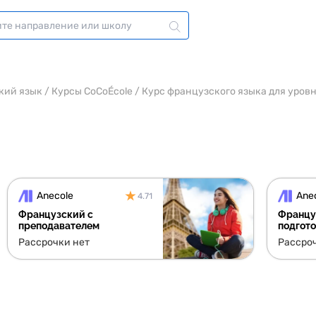
кий язык
/
Курсы CoCoÉcole
/
Курс французского языка для уровня
Anecole
Ane
4.71
Французский с
Францу
преподавателем
подгото
Рассрочки нет
Рассро