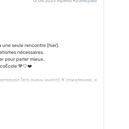
12.06.2023
Ирина Кузнецова
à une seule rencontre (hier).
matismes nécessaires.
er pour parler mieux.
ocoÉcole 💙🤍❤️
атериал (его очень много). К сожалению, я
жать мои мысли на французском языке,
оэтому я решила записаться на курс
можности и лучше говорить на французском
ранцузское путешествие с CocoÉcole 💙🤍