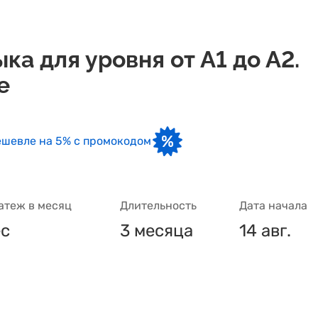
ка для уровня от А1 до А2.
e
шевле на 5% с промокодом
атеж в месяц
Длительность
Дата начала
ес
3 месяца
14 авг.