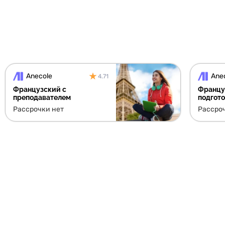
Anecole
Ane
4.71
Французский с
Францу
преподавателем
подгото
Рассрочки нет
Рассро