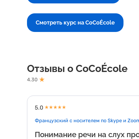
Смотреть курс на CoCoÉcole
Отзывы о CoCoÉcole
4.30
5.0
★
★
★
★
★
Французский с носителем по Skype и Zoo
Понимание речи на слух пр