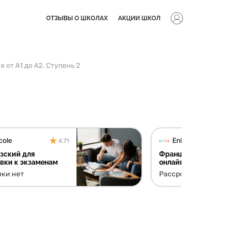
ОТЗЫВЫ О ШКОЛАХ
АКЦИИ ШКОЛ
 от А1 до А2. Ступень 2
cole
Enline School
4.71
зский для
Французский для 
вки к экзаменам
онлайн
чки нет
Рассрочки нет