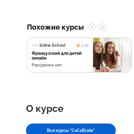
Похожие курсы
Enline School
4.64
Французский для детей
онлайн
Рассрочки нет
О курсе
Все курсы "CoCoÉcole"