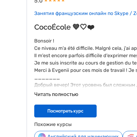
5.0
★
★
★
★
★
Занятия французским онлайн по Skype / 
CocoÉcole 💙🤍❤️
Bonsoir !
Ce niveau m'a été difficile. Malgré cela, j'ai
Il m'est encore parfois difficile d'exprimer 
Je me suis inscrite au cours de gestion du te
Merci à Evgenii pour ces mois de travail ! 
_______
Добрый вечер! Этот уровень был сложным д
смогла посетить только одну разговорную
Читать полностью
поэтому я хотела бы продолжать улучшить
""Саморазвитие"". Я понимаю, что возмож
Посмотреть курс
языке. Спасибо Евгению за его помощь на
❤️
Похожие курсы
Английский для начинающих