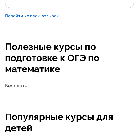
уроки математики, хотелось бы чтобы так преподовали
в школах. Самое главное преподователь разборчиво,
качественно объясняет материал. Сыну очень
нравиться заниматься и он понимает материал. Уже
Перейти ко всем отзывам
был первый пробный экзамен по математике,
результат порадовал "4". Спасибо большое!!!
Полезные курсы по
подготовке к ОГЭ по
математике
Бесплатные курсы по подготовке к ОГЭ по математике
Популярные курсы для
детей