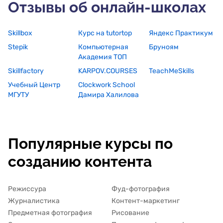
Отзывы об онлайн-школах
Skillbox
Курс на tutortop
Яндекс Практикум
Stepik
Компьютерная
Бруноям
Академия ТОП
Skillfactory
KARPOV.COURSES
TeachMeSkills
Учебный Центр
Clockwork School
МГУТУ
Дамира Халилова
Популярные курсы по
созданию контента
Режиссура
Фуд-фотография
Журналистика
Контент-маркетинг
Предметная фотография
Рисование