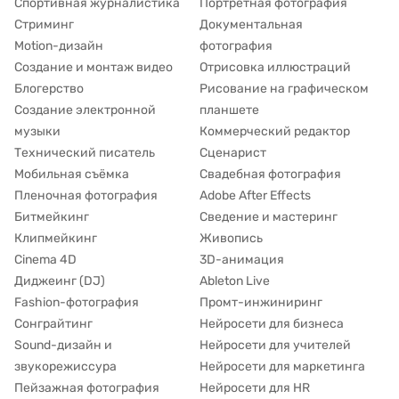
Спортивная журналистика
Портретная фотография
Стриминг
Документальная
Motion-дизайн
фотография
Создание и монтаж видео
Отрисовка иллюстраций
Блогерство
Рисование на графическом
Создание электронной
планшете
музыки
Коммерческий редактор
Технический писатель
Сценарист
Мобильная съёмка
Свадебная фотография
Пленочная фотография
Adobe After Effects
Битмейкинг
Сведение и мастеринг
Клипмейкинг
Живопись
Cinema 4D
3D-анимация
Диджеинг (DJ)
Ableton Live
Fashion-фотография
Промт-инжиниринг
Сонграйтинг
Нейросети для бизнеса
Sound-дизайн и
Нейросети для учителей
звукорежиссура
Нейросети для маркетинга
Пейзажная фотография
Нейросети для HR