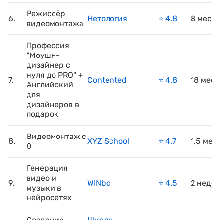
Режиссёр
6.
Нетология
⭐️ 4.8
8 меся
видеомонтажа
Профессия
"Моушн-
дизайнер с
нуля до PRO" +
7.
Contented
⭐️ 4.8
18 мес
Английский
для
дизайнеров в
подарок
Видеомонтаж с
8.
XYZ School
⭐️ 4.7
1,5 мес
0
Генерация
видео и
9.
WINbd
⭐️ 4.5
2 неде
музыки в
нейросетях
Создание
Школа