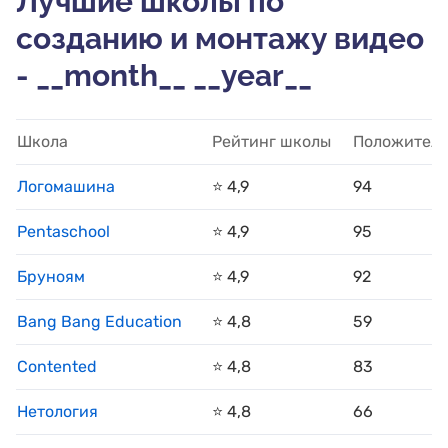
Лучшие школы по
созданию и монтажу видео
- __month__ __year__
Школа
Рейтинг школы
Положитель
Логомашина
⭐️ 4,9
94
Pentaschool
⭐️ 4,9
95
Бруноям
⭐️ 4,9
92
Bang Bang Education
⭐️ 4,8
59
Contented
⭐️ 4,8
83
Нетология
⭐️ 4,8
66