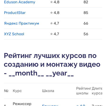
Eduson Academy
⭐️ 4,8
82
ProductStar
⭐️ 4,8
85
Яндекс Практикум
⭐️ 4,7
66
XYZ School
⭐️ 4,7
56
Рейтинг лучших курсов по
созданию и монтажу видео
- __month__ __year__
Рейтинг
Длител
№
Курс
Школа
школы
курса
Режиссер