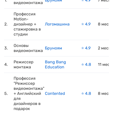
1.
Бруноям
⭐️ 4.9
7 меся
видеомонтажа
Профессия
Motion-
2.
дизайнер +
Логомашина
⭐️ 4.9
8 меся
стажировка в
студии
Основы
3.
Бруноям
⭐️ 4.9
2 меся
видеомонтажа
Режиссер
Bang Bang
4.
⭐️ 4.8
11 меся
монтажа
Education
Профессия
"Режиссер
видеомонтажа"
5.
+ Английский
Contented
⭐️ 4.8
8 меся
для
дизайнеров в
подарок