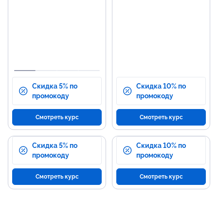
Изучение SQL и баз данных.
Уве
дан
Визуализация данных с
использованием Metabase.
Нав
Met
Основы Python для анализа
данных.
Баз
дан
Работа с системами контроля
версий Git/Github.
Опы
Скидка 5% по
Скидка 10% по
промокоду
промокоду
Смотреть курс
Смотреть курс
Скидка 5% по
Скидка 10% по
промокоду
промокоду
Смотреть курс
Смотреть курс