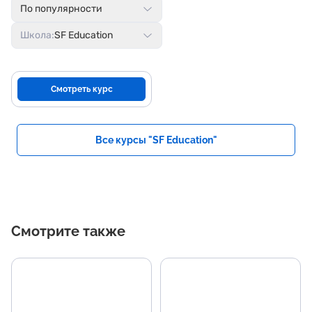
По популярности
Школа:
SF Education
Смотреть курс
Все курсы "SF Education"
Смотрите также
Основные темы
Н
программы
р