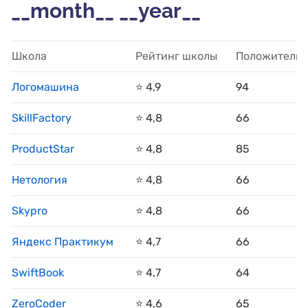
__month__ __year__
Школа
Рейтинг школы
Положительн
Логомашина
⭐️ 4,9
94
SkillFactory
⭐️ 4,8
66
ProductStar
⭐️ 4,8
85
Нетология
⭐️ 4,8
66
Skypro
⭐️ 4,8
66
Яндекс Практикум
⭐️ 4,7
66
SwiftBook
⭐️ 4,7
64
ZeroCoder
⭐️ 4,6
65