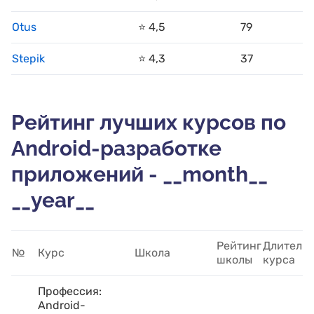
Otus
⭐️ 4,5
79
Stepik
⭐️ 4,3
37
Рейтинг лучших курсов по
Android-разработке
приложений - __month__
__year__
Рейтинг
Длительн
№
Курс
Школа
школы
курса
Профессия:
Android-