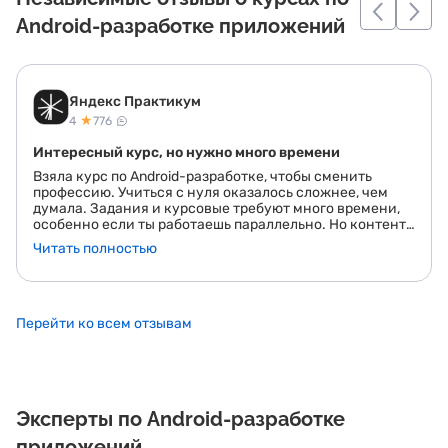
Android-разработке приложений
Яндекс Практикум
★
4
776
Интересный курс, но нужно много времени
Взяла курс по Android-разработке, чтобы сменить
профессию. Учиться с нуля оказалось сложнее, чем
думала. Задания и курсовые требуют много времени,
особенно если ты работаешь параллельно. Но контент
подан понятно, и много практики, что важно. Иногда
Читать полностью
чувствовала, что теории недостаточно, приходилось
искать дополнительную информацию, но наставники
помогают, когда сталкиваешься с трудностями. В
целом довольна курсом.
Перейти ко всем отзывам
Эксперты по Android-разработке
приложений