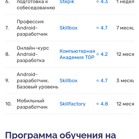
6.
подготовка к
Stepik
⭐️ 4.3
1 неделя
собеседованию
Профессия
7.
Android-
Skillbox
⭐️ 4.7
7 месяце
разработчик
Онлайн-курс
Компьютерная
8.
Android-
⭐️ 4.2
12 месяц
Академия TOP
разработка
Android-
9.
разработчик.
Skillbox
⭐️ 4.7
3 месяца
Базовый уровень
Мобильный
10.
Skillfactory
⭐️ 4.8
12 месяц
разработчик
Программа обучения на