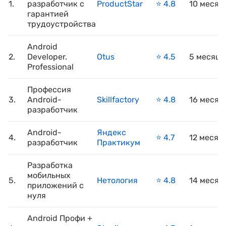
1.
разработчик с
ProductStar
⭐️ 4.8
10 месяц
гарантией
трудоустройства
Android
2.
Developer.
Otus
⭐️ 4.5
5 месяце
Professional
Профессия
3.
Android-
Skillfactory
⭐️ 4.8
16 месяц
разработчик
Android-
Яндекс
4.
⭐️ 4.7
12 месяц
разработчик
Практикум
Разработка
мобильных
5.
Нетология
⭐️ 4.8
14 месяц
приложений с
нуля
Android Профи +