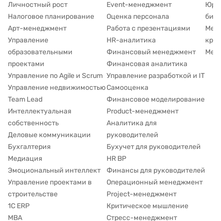
Личностный рост
Event-менеджмент
Юри
Налоговое планирование
Оценка персонала
биз
Арт-менеджмент
Работа с презентациями
Мен
Управление
HR-аналитика
кра
образовательными
Финансовый менеджмент
Мене
проектами
Финансовая аналитика
Управление по Agile и Scrum
Управление разработкой и IT
Управление недвижимостью
Самооценка
Team Lead
Финансовое моделирование
Интеллектуальная
Product-менеджмент
собственность
Аналитика для
Деловые коммуникации
руководителей
Бухгалтерия
Бухучет для руководителей
Медиация
HR BP
Эмоциональный интеллект
Финансы для руководителей
Управление проектами в
Операционный менеджмент
строительстве
Project-менеджмент
1С ERP
Критическое мышление
MBA
Стресс-менеджмент