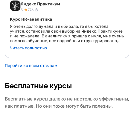
Яндекс Практикум
★
5
776
Курс HR-аналитика
Я очень долго думала и выбирала, ге я бы хотела
учится, остановила свой выбор на Яндекс.Практикуме
и не пожалела. В аналитику я пришла с нуля, мне очень
помогло обучение, все подробно и структурировано,
понятно изложено, примеры. Я бы не сказала, что мне
Читать полностью
было легко, не раз жалела и отчаивалась, но благодаря
помощи куратора, отзывчивости наставника мне
удалось пройти курс и выполнить проектную работу.
Работа очень интересная, это реальные кейсы, с
Перейти ко всем отзывам
которыми можно столкнуться в жизни, я поняла, что не
ошиблась с выбором платформы.<br> Яндекс, как
всегда на высоте, ребята, вы молодцы, спасибо вам)
Бесплатные курсы
<br> Успехов и только вперед)
Бесплатные курсы далеко не настолько эффективны,
как платные. Но они тоже могут быть полезны.