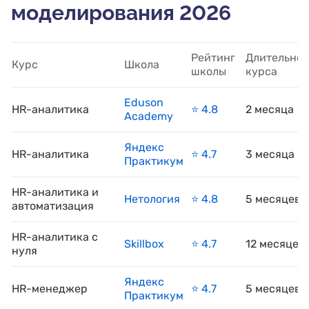
моделирования 2026
Рейтинг
Длительнос
Курс
Школа
школы
курса
Eduson
HR-аналитика
⭐️ 4.8
2 месяца
Academy
Яндекс
HR-аналитика
⭐️ 4.7
3 месяца
Практикум
HR-аналитика и
Нетология
⭐️ 4.8
5 месяцев
автоматизация
HR-аналитика с
Skillbox
⭐️ 4.7
12 месяцев
нуля
Яндекс
HR-менеджер
⭐️ 4.7
5 месяцев
Практикум