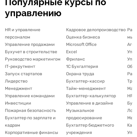
Популярные курсы по
управлению
HR и управление
Кадровое делопроизводство
Разв
персоналом
Оценка бизнеса
мыш
Управление продажами
Microsoft Office
Аген
Бухучет в строительстве
Excel
Упра
Руководство маркетингом
Фриланс
Упра
IT-рекрутмент
1С Бухгалтерия
Обуч
Запуск стартапов
Охрана труда
Рабо
Лидерство
Бухгалтер-кассир
Труд
Менеджмент
Тайм-менеджмент
Марк
Управление командами
Бухгалтер-калькулятор
HR д
Инвестиции
Управление в дизайне
Буху
Пожарная безопасность
Музыкальное
Лог
Бухгалтер по зарплате и
продюсирование
Мето
кадрам
Бухгалтер бюджетного
Kanb
Корпоративные финансы
учреждения
Упр