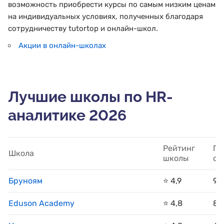
возможность приобрести курсы по самым низким ценам
на индивидуальных условиях, полученных благодаря
сотрудничеству tutortop и онлайн-школ.
Акции в онлайн-школах
Лучшие школы по HR-
аналитике 2026
Рейтинг
По
Школа
школы
оц
Бруноям
⭐️ 4,9
92
Eduson Academy
⭐️ 4,8
82