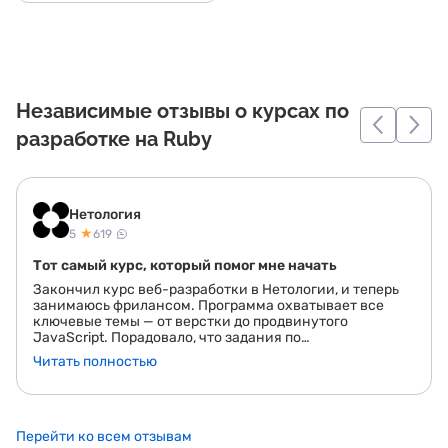
Независимые отзывы о курсах по
разработке на Ruby
Нетология
★
5
619
Тот самый курс, который помог мне начать
Закончил курс веб-разработки в Нетологии, и теперь
занимаюсь фрилансом. Программа охватывает все
ключевые темы — от верстки до продвинутого
JavaScript. Порадовало, что задания по
программированию сразу направлены на создание
Читать полностью
реальных проектов, которые можно добавить в
портфолио. Это очень помогло при поиске первых
заказов. Если вы хотите начать карьеру в разработке,
этот курс — то, что нужно!
Перейти ко всем отзывам