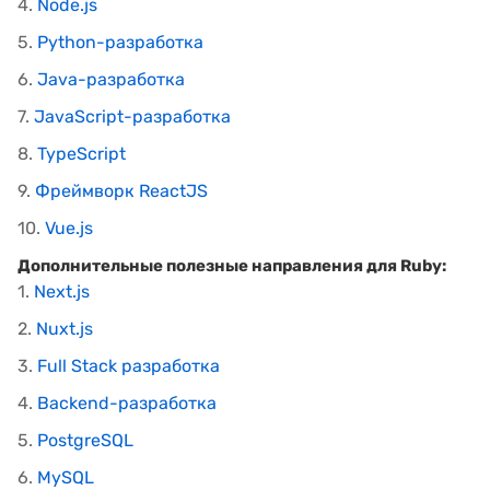
4.
Node.js
5.
Python-разработка
6.
Java-разработка
7.
JavaScript-разработка
8.
TypeScript
9.
Фреймворк ReactJS
10.
Vue.js
Дополнительные полезные направления для Ruby:
1.
Next.js
2.
Nuxt.js
3.
Full Stack разработка
4.
Backend-разработка
5.
PostgreSQL
6.
MySQL