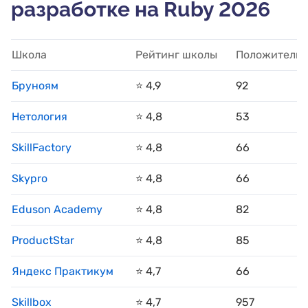
разработке на Ruby 2026
Школа
Рейтинг школы
Положительн
Бруноям
⭐️ 4,9
92
Нетология
⭐️ 4,8
53
SkillFactory
⭐️ 4,8
66
Skypro
⭐️ 4,8
66
Eduson Academy
⭐️ 4,8
82
ProductStar
⭐️ 4,8
85
Яндекс Практикум
⭐️ 4,7
66
Skillbox
⭐️ 4,7
957