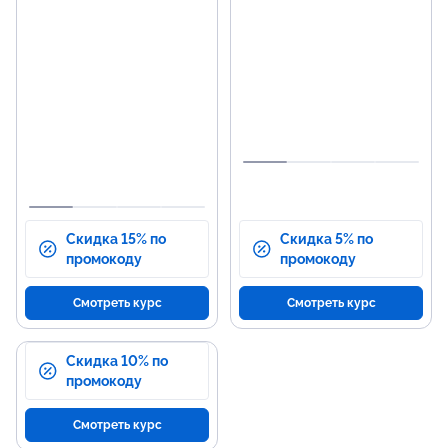
программы
р
Основы HTML и CSS для
Соз
создания веб-страниц.
с и
Программирование на
Раз
JavaScript для динамического
эле
контента.
Про
Работа с серверной частью на
лог
PHP.
Упр
Взаимодействие с базами
данных MySQL.
Скидка 15% по
Скидка 5% по
промокоду
промокоду
Смотреть курс
Смотреть курс
Скидка 10% по
промокоду
Смотреть курс