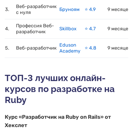
Веб-разработчик
3.
Бруноям
⭐️ 4.9
9 месяцев
с нуля
Профессия Веб-
4.
Skillbox
⭐️ 4.7
9 месяцев
разработчик
Eduson
5.
Веб-разработчик
⭐️ 4.8
9 месяцев
Academy
ТОП-3 лучших онлайн-
курсов по разработке на
Ruby
Курс
«Разработчик на Ruby on Rails»
от
Хекслет