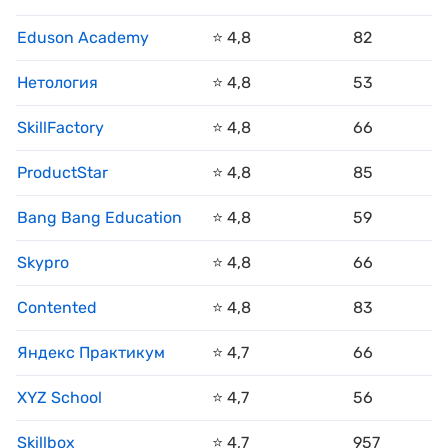
Eduson Academy
⭐️ 4,8
82
Нетология
⭐️ 4,8
53
SkillFactory
⭐️ 4,8
66
ProductStar
⭐️ 4,8
85
Bang Bang Education
⭐️ 4,8
59
Skypro
⭐️ 4,8
66
Contented
⭐️ 4,8
83
Яндекс Практикум
⭐️ 4,7
66
XYZ School
⭐️ 4,7
56
Skillbox
⭐️ 4,7
957