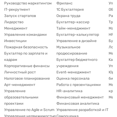
Руководство маркетингом
Фриланс
Упра
IT-рекрутмент
1С Бухгалтерия
Обуч
Запуск стартапов
Охрана труда
Рабо
Лидерство
Бухгалтер-кассир
Труд
Менеджмент
Тайм-менеджмент
Марк
Управление командами
Бухгалтер-калькулятор
HR д
Инвестиции
Управление в дизайне
Буху
Пожарная безопасность
Музыкальное
Лог
Бухгалтер по зарплате и
продюсирование
Мето
кадрам
Бухгалтер бюджетного
Kanb
Корпоративные финансы
учреждения
Упр
Личностный рост
Event-менеджмент
Юри
Налоговое планирование
Оценка персонала
биз
Арт-менеджмент
Работа с презентациями
Мен
Управление
HR-аналитика
кра
образовательными
Финансовый менеджмент
Мене
проектами
Финансовая аналитика
Управление по Agile и Scrum
Управление разработкой и IT
Управление недвижимостью
Самооценка