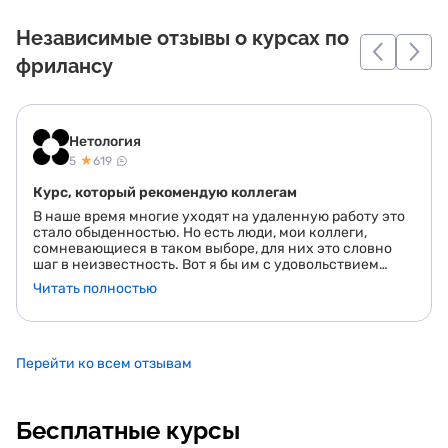
Независимые отзывы о курсах по
фрилансу
Нетология
★
5
619
Курс, который рекомендую коллегам
В наше время многие уходят на удаленную работу это
стало обыденностью. Но есть люди, мои коллеги,
сомневающиеся в таком выборе, для них это словно
шаг в неизвестность. Вот я бы им с удовольствием
рассказала про очень крутой курс, благодаря которому
Читать полностью
все шаги будут твердыми, понятными, видимыми. А
само главное, то что мне понравилось больше всего,
это то что финансовый директор стал доступен для
малого бизнеса. С ним собственники бизнеса смогут
принимать взвешенные решения на основе
Перейти ко всем отзывам
управленческих отчетов 👍
Бесплатные курсы