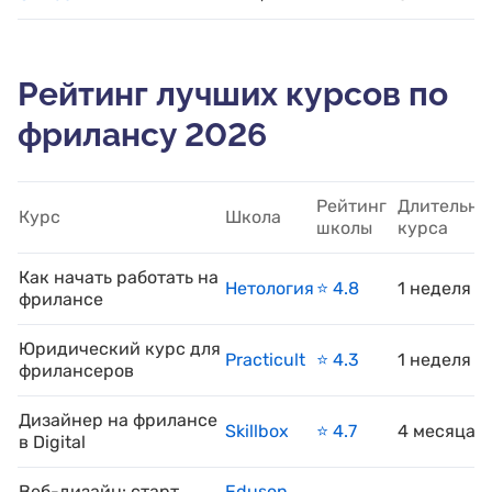
Рейтинг лучших курсов по
фрилансу 2026
Рейтинг
Длительно
Курс
Школа
школы
курса
Как начать работать на
Нетология
⭐️ 4.8
1 неделя
фрилансе
Юридический курс для
Practicult
⭐️ 4.3
1 неделя
фрилансеров
Дизайнер на фрилансе
Skillbox
⭐️ 4.7
4 месяца
в Digital
Веб-дизайн: старт
Eduson