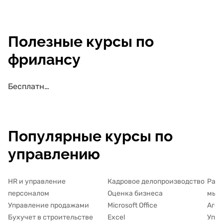
Полезные курсы по
фрилансу
Бесплатные курсы по фрилансу
Популярные курсы по
управлению
HR и управление
Кадровое делопроизводство
Разв
персоналом
Оценка бизнеса
мыш
Управление продажами
Microsoft Office
Аген
Бухучет в строительстве
Excel
Упра