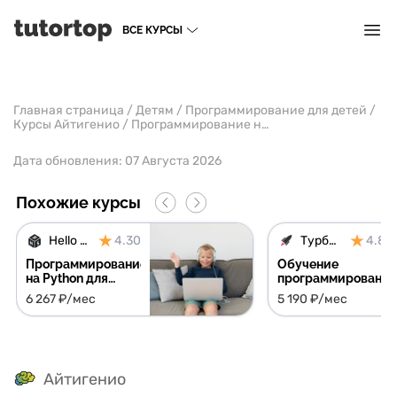
ВСЕ КУРСЫ
Главная страница
/
Детям
/
Программирование для детей
/
Курсы Айтигенио
/
Программирование на Scratch
Дата обновления:
07 Августа 2026
Похожие курсы
Hello World
4.30
Турбо ЕГЭ
4.83
Программирование
Обучение
на Python для
программировани
детей и
для детей на
6 267 ₽/мес
5 190 ₽/мес
подростков
курсе Подготовка
к ЕГЭ по
информатике
Айтигенио