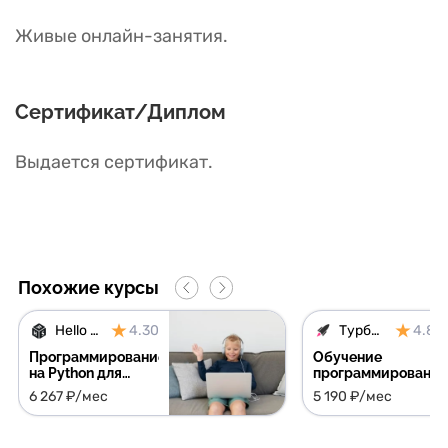
Живые онлайн-занятия.
Сертификат/Диплом
Выдается сертификат.
Похожие курсы
Hello World
4.30
Турбо ЕГЭ
4.83
Программирование
Обучение
на Python для
программировани
детей и
для детей на
6 267 ₽/мес
5 190 ₽/мес
подростков
курсе Подготовка
к ЕГЭ по
информатике