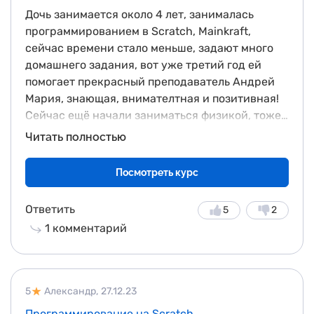
Дочь занимается около 4 лет, занималась
программированием в Scratch, Mainkraft,
сейчас времени стало меньше, задают много
домашнего задания, вот уже третий год ей
помогает прекрасный преподаватель Андрей
Мария, знающая, внимателтная и позитивная!
Сейчас ещё начали заниматься физикой, тоже
нравится, дочка занимается с удовольствием!
Читать полностью
Нам нравится работа администраторов,
вежливость, быстрое решение вопросов,
Посмотреть курс
организация учебного процесса, расписания,
оплаты. Рекомендую школу!
Ответить
5
2
1
комментарий
5
Александр,
27.12.23
Программирование на Scratch