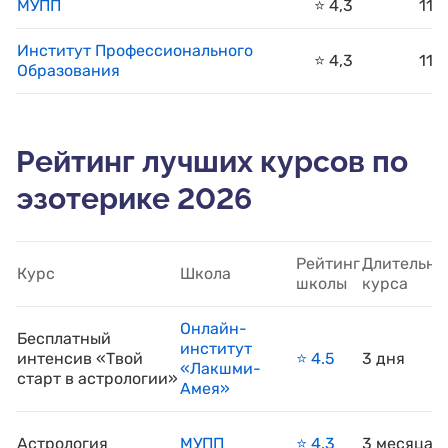
МУПП
⭐️ 4,3
11
Институт Профессионального
⭐️ 4,3
11
Образования
Рейтинг лучших курсов по
эзотерике 2026
Рейтинг
Длительно
Курс
Школа
школы
курса
Онлайн-
Бесплатный
институт
интенсив «Твой
⭐️ 4.5
3 дня
«Лакшми-
старт в астрологии»
Амея»
Астрология
МУПП
⭐️ 4.3
3 месяца