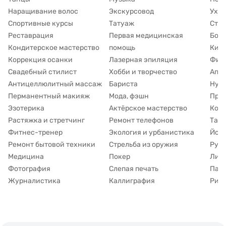
Наращивание волос
Экскурсовод
Уход
Спортивные курсы
Татуаж
Сти
Реставрация
Первая медицинская
Борь
Кондитерское мастерство
помощь
Киб
Коррекция осанки
Лазерная эпиляция
Фина
Свадебный стилист
Хобби и творчество
Апп
Антицеллюлитный массаж
Бариста
Нут
Перманентный макияж
Мода, фэшн
При
Эзотерика
Актёрское мастерство
Коу
Растяжка и стретчинг
Ремонт телефонов
Тату
Фитнес-тренер
Экология и урбанистика
Йога
Ремонт бытовой техники
Стрельба из оружия
Рук
Медицина
Покер
Лим
Фотография
Слепая печать
Пар
Журналистика
Каллиграфия
Рисо