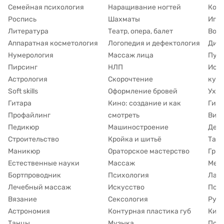
Семейная психология
Наращивание ногтей
Кос
Роспись
Шахматы
Игра
Литература
Театр, опера, балет
Восп
Аппаратная косметология
Логопедия и дефектология
Дие
Нумерология
Массаж лица
Пуб
Пирсинг
НЛП
Исто
Астрология
Скорочтение
куль
Soft skills
Оформление бровей
Уход
Гитара
Кино: создание и как
Гипн
Профайлинг
смотреть
Виз
Педикюр
Машиностроение
Дет
Строительство
Кройка и шитьё
Таро
Маникюр
Ораторское мастерство
Гри
Естественные науки
Массаж
Мед
Бортпроводник
Психология
Лам
Лечебный массаж
Искусство
Подг
Вязание
Сексология
Рун
Астрономия
Контурная пластика губ
Кин
Танцы
Музыка
Под