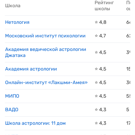
Рейтинг
Пол
Школа
школы
оце
Нетология
⭐️ 4,8
66
Московский институт психологии
⭐️ 4,7
62
Академия ведической астрологии
⭐️ 4,5
39
Джатака
Академия астрологии
⭐️ 4,5
15
Онлайн-институт «Лакшми-Амея»
⭐️ 4,5
30
МИПО
⭐️ 4,5
55
ВАДО
⭐️ 4,3
5
Школа астрологии: 11 дом
⭐️ 4,3
17