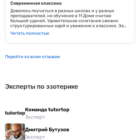
Современная классика
Довелось поучиться в разных школах и у разных
преподавателей, но обучение в 11 Доме считаю
большой удачей. Удивительное сочетание свежих
структурированных идей и уважение к классике. За
год не было ни одной скучной лекции. Катерина как
Читать полностью
будто владеет гипнотическими способностями. Ее
можно слушать бесконечно. Привлекает ее
преданность своему делу и поразительная
трудоспособность она хороший организатор, потому
что собрать команду, которая работает так слаженно -
Перейти ко всем отзывам
это тоже талант. <br /> И что еще очень важно для меня
- она абсолютна честна и искренна во всех своих
проявлениях.
Эксперты по эзотерике
Команда tutortop
Эксперт
Дмитрий Бутузов
Эксперт