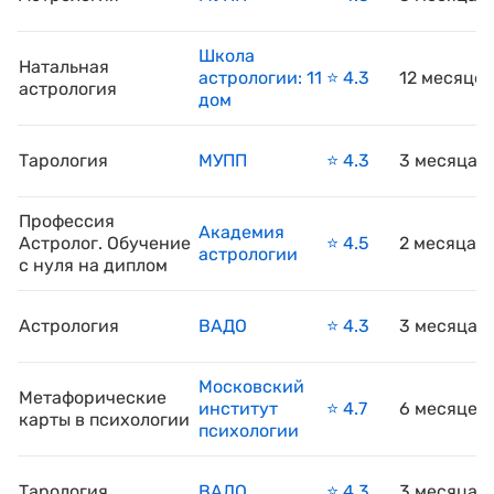
Школа
Натальная
астрологии: 11
⭐️ 4.3
12 месяцев
астрология
дом
Тарология
МУПП
⭐️ 4.3
3 месяца
Профессия
Академия
Астролог. Обучение
⭐️ 4.5
2 месяца
астрологии
с нуля на диплом
Астрология
ВАДО
⭐️ 4.3
3 месяца
Московский
Метафорические
институт
⭐️ 4.7
6 месяцев
карты в психологии
психологии
Тарология
ВАДО
⭐️ 4.3
3 месяца