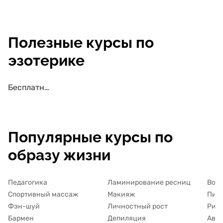
Полезные курсы по
эзотерике
Бесплатные курсы по эзотерике
Популярные курсы по
образу жизни
Педагогика
Ламинирование ресниц
Вок
Спортивный массаж
Макияж
Пись
Фэн-шуй
Личностный рост
Рис
Бармен
Депиляция
Авто