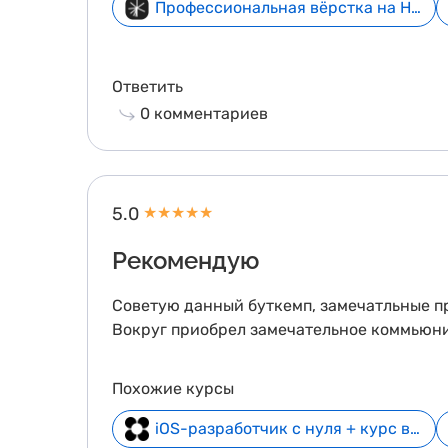
Профессиональная вёрстка на HTML и CSS - начни бесплатно
Ответить
0
комментариев
5.0
★
★
★
★
★
Рекомендую
Советую данный буткемп, замечатльные пр
Вокруг приобрел замечательное коммьюни
Похожие курсы
iOS-разработчик с нуля + курс в подарок