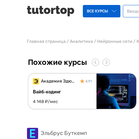
ВСЕ КУРСЫ
Главная страница
/
Аналитика
/
Нейронные сети
/
К
Похожие курсы
Академия Эдюсон
4.91
Вайб-кодинг
4 148 ₽/мес
Эльбрус Буткемп