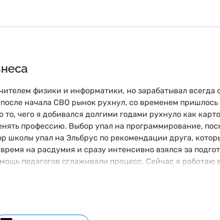
знеса
чителем физики и информатики, но зарабатывал всегда с
 после начала СВО рынок рухнул, со временем пришлось
то то, чего я добивался долгими годами рухнуло как карт
менять профессию. Выбор упал на программирование, пос
ор школы упал на Эльбрус по рекомендации друга, котор
 время на расдумия и сразу интенсивно взялся за подго
омощь педагогов сглаживали процесс. Сейчас я работаю 