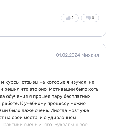
2
0
01.02.2024
Михаил
и курсы, отзывы на которые я изучал, не
и решил что это оно. Мотивации было хоть
ала обучения я прошел пару бесплатных
 работе. К учебному процессу можно
ами было даже очень. Иногда мозг уже
т на свои места, и с удивлением
 Практики очень много. Буквально все
аждый день - это парное или командное