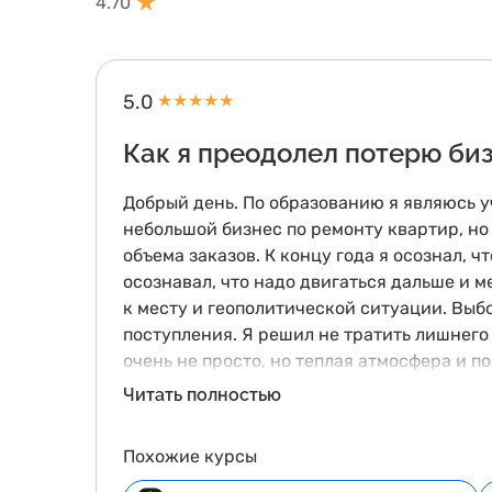
4.70
5.0
★
★
★
★
★
Как я преодолел потерю би
Добрый день. По образованию я являюсь у
небольшой бизнес по ремонту квартир, но
объема заказов. К концу года я осознал, ч
осознавал, что надо двигаться дальше и 
к месту и геополитической ситуации. Выб
поступления. Я решил не тратить лишнего
очень не просто, но теплая атмосфера и п
выбрал именно Эльбрус.
Читать полностью
Похожие курсы