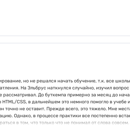
ование, но не решался начать обучение, т.к. все школы 
атления. На Эльбрус наткнулся случайно, изучил вопрос 
не рассматривал. До буткемпа примерно за месяц до нач
HTML/CSS, в дальнейшем это немного помогло в учебе и
н точно не оставит. Прежде всего, это тяжело. Мне мест
ию. Однако, в процессе практики все постепенно встае
ться в том, что только что не понимал от слова совсем.
дают изолироваться и сидеть страдать в одиночестве. К