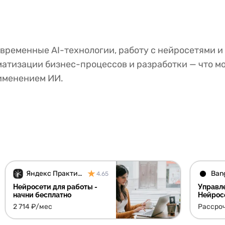
временные AI-технологии, работу с нейросетями и 
атизации бизнес-процессов и разработки — что мо
рименением ИИ.
Яндекс Практикум
4.65
Нейросети для работы -
Управл
начни бесплатно
Нейрос
задача
2 714 ₽/мес
Рассро