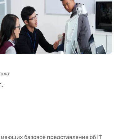
чала
.
 имеющих базовое представление об IT