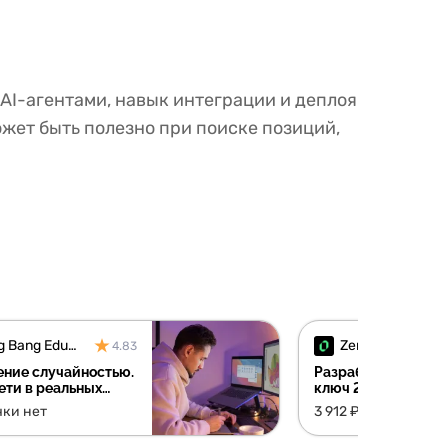
AI-агентами, навык интеграции и деплоя
жет быть полезно при поиске позиций,
Bang Bang Education
ZeroCoder
4.83
ение случайностью.
Разработчик чат-б
ети в реальных
ключ 2.0
х дизайнера
чки нет
3 912 ₽/мес