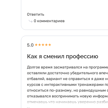
Ответить
0
комментариев
5.0
★
★
★
★
★
Как я сменил профессию
Долгое время засматривался на программир
оставляли достаточно убедительного впеч
отбавляй, вариант не справиться я даже 
курсов с интерактивными тренажерами по 
относиться по-разному, но равнодушным о
отказывался воспринимать новую информац
отмечаешь что начинаешь уверенно разбира
обучение - это практика. Причем тебе не 