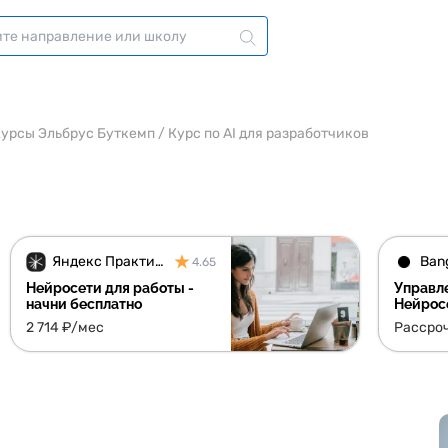
урсы Эльбрус Буткемп
/
Курс по AI для разработчиков
Яндекс Практикум
4.65
Нейросети для работы -
Управл
начни бесплатно
Нейрос
задача
2 714 ₽/мес
Рассро