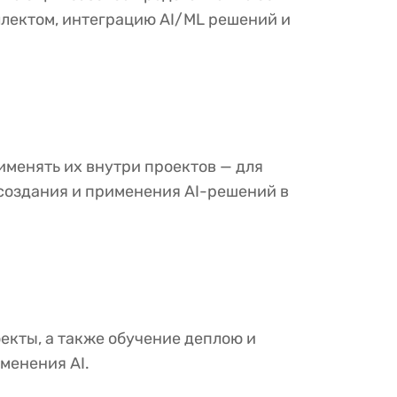
ллектом, интеграцию AI/ML решений и
именять их внутри проектов — для
 создания и применения AI-решений в
оекты, а также обучение деплою и
менения AI.