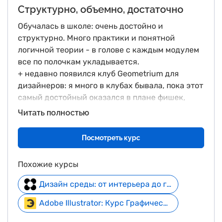
Структурно, объемно, достаточно
Обучалась в школе: очень достойно и
структурно. Много практики и понятной
логичной теории - в голове с каждым модулем
все по полочкам укладывается.
+ недавно появился клуб Geometrium для
дизайнеров: я много в клубах бывала, пока этот
самый достойный оказался в плане фишек,
наполнения и контента полезного
Читать полностью
Посмотреть курс
Похожие курсы
Дизайн среды: от интерьера до города + курс в подарок
Adobe Illustrator: Курс Графический дизайн