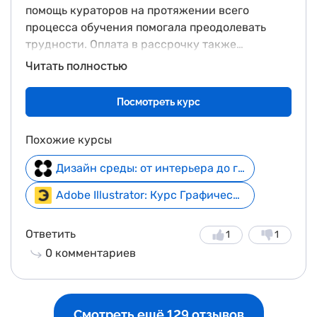
помощь кураторов на протяжении всего
процесса обучения помогала преодолевать
трудности. Оплата в рассрочку также
оказалась удобной. У меня остались только
Читать полностью
положительные впечатления от учебы, а
полученные знания пригодились в моей
Посмотреть курс
работе.
Похожие курсы
Дизайн среды: от интерьера до города + курс в подарок
Adobe Illustrator: Курс Графический дизайн
Ответить
1
1
0
комментариев
Смотреть ещё 129 отзывов