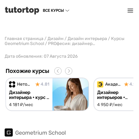
ВСЕ КУРСЫ
Главная страница
/
Дизайн
/
Дизайн интерьера
/
Курсы
Geometrium School
/
PROфесия: дизайнер-визуализатор
Дата обновления:
07 Августа 2026
Похожие курсы
Нетология
4.81
Академия Эдюсон
4.91
Дизайнер
Дизайнер
интерьера + курс в
интерьеров +
подарок
библиотеки
4 181 ₽/мес
4 950 ₽/мес
поставщиков,
материалов и
шаблонов в
подарок
Geometrium School