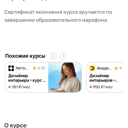
Сертификат окончания курса вручается по
завершении образовательного марафона.
Похожие курсы
Нетология
4.81
Академия Эдюсон
4.91
Дизайнер
Дизайнер
интерьера + курс в
интерьеров +
подарок
библиотеки
4 181 ₽/мес
4 950 ₽/мес
поставщиков,
материалов и
шаблонов в
подарок
О курсе