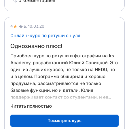
0
комментариев
4
Яна,
10.03.20
Онлайн-курс по ретуши с нуля
Однозначно плюс!
Приобрел курс по ретуши и фотографии на Irs
Academy, разработанный Юлией Савицкой. Это
один из лучших курсов, не только на HEDU, но
и в целом. Программа обширная и хорошо
продумана, рассматриваются не только
базовые функции, но и детали. Юлия
поддерживает контакт со студентами, и ее
методика обучения направлена на понимание,
Читать полностью
а не просто на повторение. Курс
действительно стоит своих денег, сертификат
Посмотреть курс
является приятным материальным