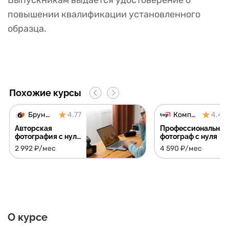
Выпускникам выдается удостоверение о
повышении квалификации установленного
образца.
Похожие курсы
Бруноям
4.77
Компьютерная Академия ТОП
4.46
Авторская
Профессиональны
фотография с нуля
фотограф с нуля
+ 3 курса в
2 992 ₽/мес
4 590 ₽/мес
подарок
О курсе