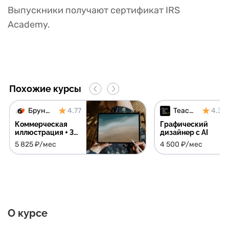
Выпускники получают сертификат IRS
Academy.
Похожие курсы
Бруноям
4.77
TeachMeSkills
4.30
Коммерческая
Графический
иллюстрация + 3
дизайнер c AI
курса в подарок
5 825 ₽/мес
4 500 ₽/мес
О курсе