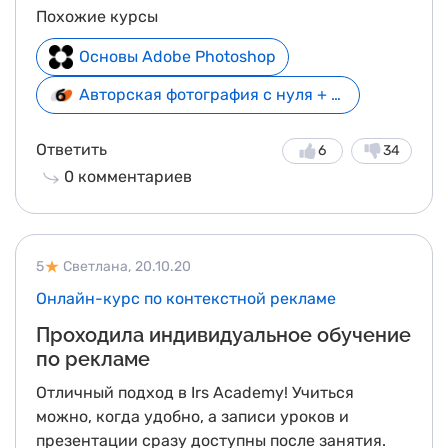
подтверждением достижений. Несмотря на
Похожие курсы
изначальную сложность, с постепенной
отработкой все становится легче, и результаты
Основы Adobe Photoshop
становятся более автоматизированными.
Авторская фотография с нуля + 3 курса в подарок
Ответить
6
34
0
комментариев
5
Светлана,
20.10.20
Онлайн-курс по контекстной рекламе
Проходила индивидуальное обучение
по рекламе
Отличный подход в Irs Academy! Учиться
можно, когда удобно, а записи уроков и
презентации сразу доступны после занятия.