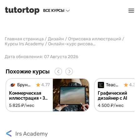
ВСЕ КУРСЫ
Главная страница
/
Дизайн
/
Отрисовка иллюстраций
/
Курсы Irs Academy
/
Онлайн-курс рисования акварелью
Дата обновления:
07 Августа 2026
Похожие курсы
Бруноям
4.77
TeachMeSkills
4.30
Коммерческая
Графический
иллюстрация + 3
дизайнер c AI
курса в подарок
5 825 ₽/мес
4 500 ₽/мес
Irs Academy