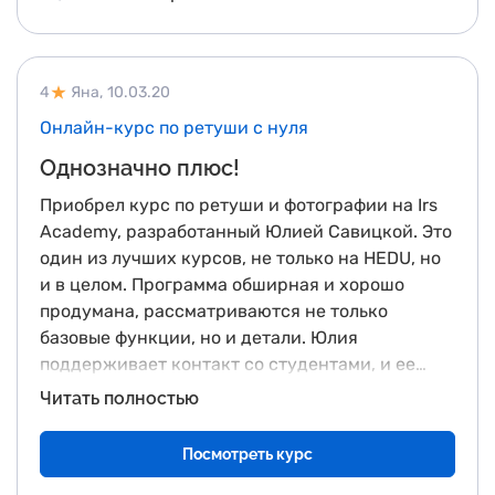
4
Яна,
10.03.20
Онлайн-курс по ретуши с нуля
Однозначно плюс!
Приобрел курс по ретуши и фотографии на Irs
Academy, разработанный Юлией Савицкой. Это
один из лучших курсов, не только на HEDU, но
и в целом. Программа обширная и хорошо
продумана, рассматриваются не только
базовые функции, но и детали. Юлия
поддерживает контакт со студентами, и ее
методика обучения направлена на понимание,
Читать полностью
а не просто на повторение. Курс
действительно стоит своих денег, сертификат
Посмотреть курс
является приятным материальным