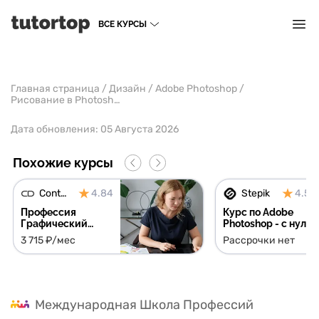
ВСЕ КУРСЫ
Главная страница
/
Дизайн
/
Adobe Photoshop
/
Рисование в Photoshop
Дата обновления:
05 Августа 2026
Похожие курсы
Contented
4.84
Stepik
4.56
Профессия
Курс по Adobe
Графический
Photoshop - с нуля
дизайнер + 5
до результата
3 715 ₽/мес
Рассрочки нет
курсов в подарок
Международная Школа Профессий