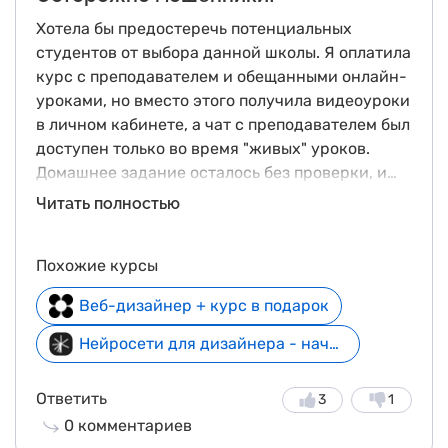
Хотела бы предостеречь потенциальных
студентов от выбора данной школы. Я оплатила
курс с преподавателем и обещанными онлайн-
уроками, но вместо этого получила видеоуроки
в личном кабинете, а чат с преподавателем был
доступен только во время "живых" уроков.
Домашнее задание осталось без проверки, и
попытки обратиться за поддержкой не привели
Читать полностью
к результатам. Возврат денег отклонен, и
объявление о переносе начала обучения лишь
Похожие курсы
усугубило ситуацию. Рекомендую обращаться
в прокуратуру при подобных проблемах, так
Веб-дизайнер + курс в подарок
как цепочка документов и договор-оферта
оставляют мало шансов на судебное
Нейросети для дизайнера - начни бесплатно
разбирательство. Будьте бдительны при
выборе образовательных учреждений.
Ответить
3
1
0
комментариев