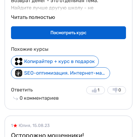
Возврат денег - это отдельная тема.
Найдите лучше другую школу - не
связывайтесь с ними, просто пройдите мимо.
Читать полностью
Потому что это безответственная школа!
Посмотреть курс
Похожие курсы
Копирайтер + курс в подарок
SEO-оптимизация. Интернет-маркетолог - начни бесплатно
Ответить
1
0
0
комментариев
1
Юлия,
15.08.23
Осторожно мошенники!