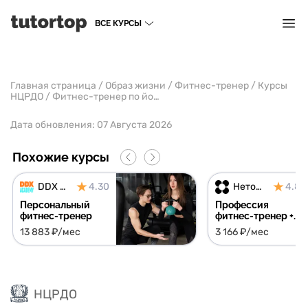
ВСЕ КУРСЫ
Главная страница
/
Образ жизни
/
Фитнес-тренер
/
Курсы
НЦРДО
/
Фитнес-тренер по йоге
Дата обновления:
07 Августа 2026
Похожие курсы
DDX Academy
4.30
Нетология
4.81
Персональный
Профессия
фитнес-тренер
фитнес-тренер +
курс в подарок
13 883 ₽/мес
3 166 ₽/мес
НЦРДО