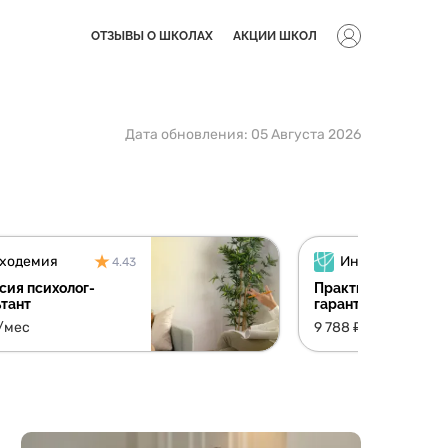
ОТЗЫВЫ О ШКОЛАХ
АКЦИИ ШКОЛ
Дата обновления:
05 Августа 2026
ходемия
4.43
сия психолог-
Практический псих
ьтант
гарантией первых 
₽/мес
9 788 ₽/мес