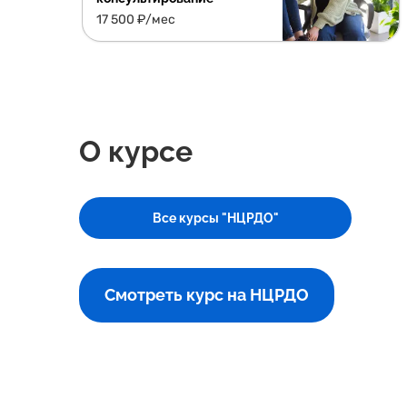
17 500 ₽/мес
О курсе
Все курсы "НЦРДО"
Смотреть курс на НЦРДО