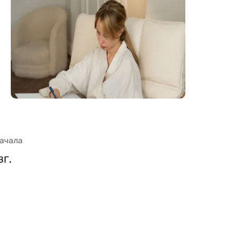
начала
вг.