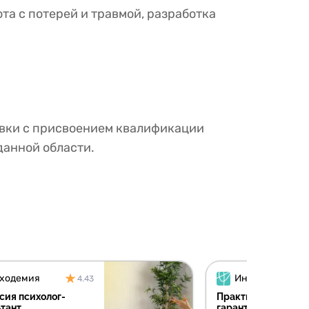
а с потерей и травмой, разработка
вки с присвоением квалификации
данной области.
ходемия
4.43
сия психолог-
Практический псих
ьтант
гарантией первых 