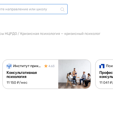
сы НЦРДО
/
Кризисная психология — кризисный психолог
Институт прикладной психологии
Пси
4.63
Консультативная
Профес
психология
консул
11 150 ₽/мес
11 041 