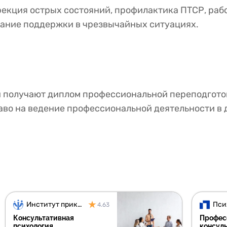
екция острых состояний, профилактика ПТСР, работ
зание поддержки в чрезвычайных ситуациях.
 получают диплом профессиональной переподгото
аво на ведение профессиональной деятельности в 
Институт прикладной психологии
Пси
4.63
Консультативная
Профес
психология
консул