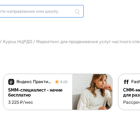
/
Курсы НЦРДО
/
Маркетинг для продвижения услуг частного сп
Яндекс Практикум
Fash
4.65
SMM-специалист - начни
СММ-ме
бесплатно
для раз
контен
3 225 ₽/мес
Рассро