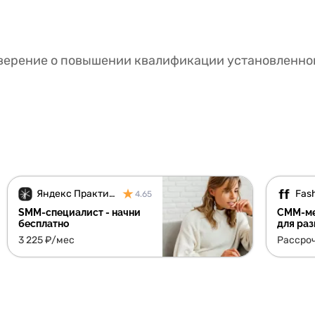
верение о повышении квалификации установленног
Яндекс Практикум
Fash
4.65
SMM-специалист - начни
СММ-ме
бесплатно
для раз
контен
3 225 ₽/мес
Рассро