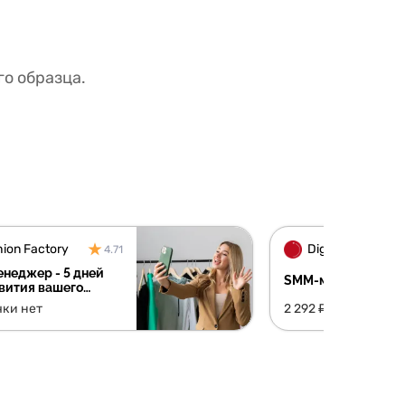
о образца.
ion Factory
4.71
неджер - 5 дней
SMM-менеджер + 
вития вашего
та
чки нет
2 292 ₽/мес