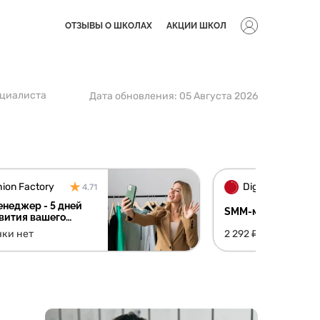
ОТЗЫВЫ О ШКОЛАХ
АКЦИИ ШКОЛ
ециалиста
Дата обновления:
05 Августа 2026
ion Factory
4.71
неджер - 5 дней
SMM-менеджер + 
вития вашего
та
чки нет
2 292 ₽/мес