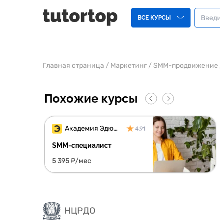
ВСЕ КУРСЫ
Главная страница
/
Маркетинг
/
SMM-продвижение
Похожие курсы
Академия Эдюсон
4.91
SMM-специалист
5 395 ₽/мес
НЦРДО