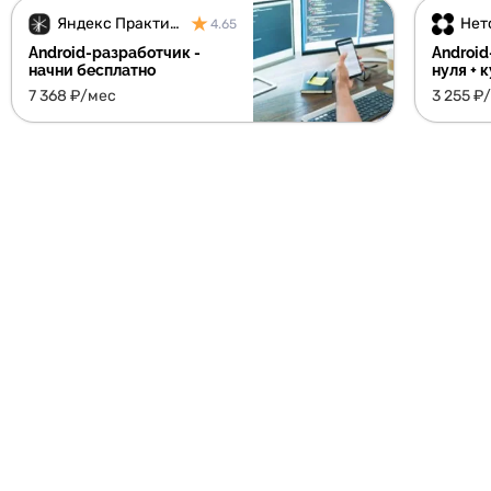
Яндекс Практикум
Нет
4.65
Android-разработчик -
Android
начни бесплатно
нуля + 
7 368 ₽/мес
3 255 ₽