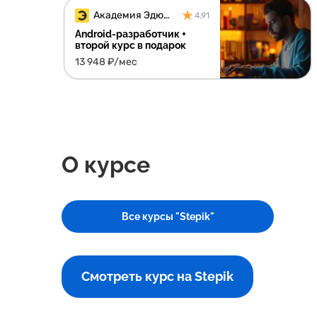
Академия Эдюсон
4.91
Android-разработчик +
второй курс в подарок
13 948 ₽/мес
О курсе
Все курсы "Stepik"
Смотреть курс на Stepik