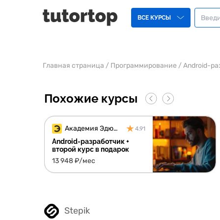
ВСЕ КУРСЫ
Главная страница
/
Программирование
/
Android-ра
Похожие курсы
Академия Эдюсон
4.91
Android-разработчик +
второй курс в подарок
13 948 ₽/мес
Stepik