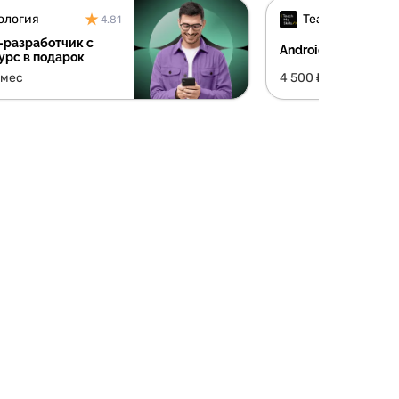
ология
TeachMeSkills
4.81
-разработчик с
Android разработч
курс в подарок
/мес
4 500 ₽/мес