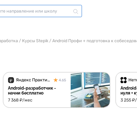
зработка
/
Курсы Stepik
/
Android Профи + подготовка к собеседо
Яндекс Практикум
Нет
4.65
Android-разработчик -
Android
начни бесплатно
нуля + 
7 368 ₽/мес
3 255 ₽