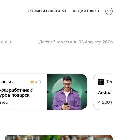
ОТЗЫВЫ О ШКОЛАХ
АКЦИИ ШКОЛ
ванию
Дата обновления:
05 Августа 2026
ология
TeachMeSkills
4.81
-разработчик с
Android разработч
курс в подарок
/мес
4 500 ₽/мес