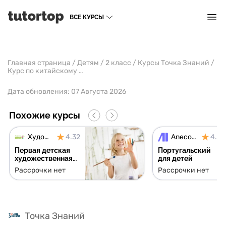
ВСЕ КУРСЫ
Главная страница
/
Детям
/
2 класс
/
Курсы Точка Знаний
/
Курс по китайскому языку
Дата обновления:
07 Августа 2026
Похожие курсы
Художка.Онлайн
4.32
Anecole
4.71
Первая детская
Португальский
художественная
для детей
онлайн-школа
Рассрочки нет
Рассрочки нет
Точка Знаний