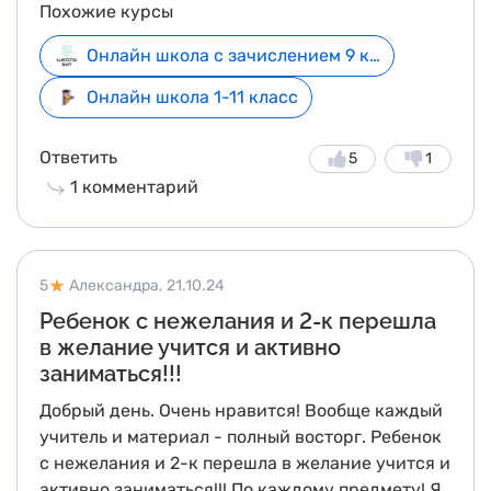
Похожие курсы
обращение, а «Вы»- это уже будет масло
масляное) , типа тавтологии. Узнала недавно в
Онлайн школа с зачислением 9 класс
43 года 🙌
Онлайн школа 1-11 класс
Ответить
5
1
1
комментарий
5
Александра,
21.10.24
Ребенок с нежелания и 2-к перешла
в желание учится и активно
заниматься!!!
Добрый день. Очень нравится! Вообще каждый
учитель и материал - полный восторг. Ребенок
с нежелания и 2-к перешла в желание учится и
активно заниматься!!! По каждому предмету! Я