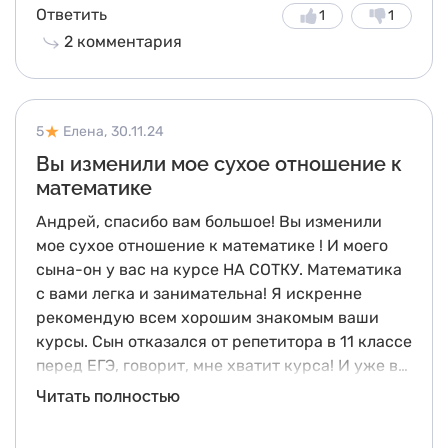
Ответить
1
1
2
комментария
5
Елена,
30.11.24
Вы изменили мое сухое отношение к
математике
Андрей, спасибо вам большое! Вы изменили
мое сухое отношение к математике ! И моего
сына-он у вас на курсе НА СОТКУ. Математика
с вами легка и занимательна! Я искренне
рекомендую всем хорошим знакомым ваши
курсы. Сын отказался от репетитора в 11 классе
перед ЕГЭ, говорит, мне хватит курса! И уже в
ноябре написал пробник у вас на 70 баллов. Я
P.S. Кстати, вы знаете , что местоимение вы
Читать полностью
прям благодарна вам от всего сердца! Дай вам
пишется с маленькой буквы по правилам РЯ?
Бог всего самого хорошего и счастья ♥️
Так как «вы»-это уже уважительное