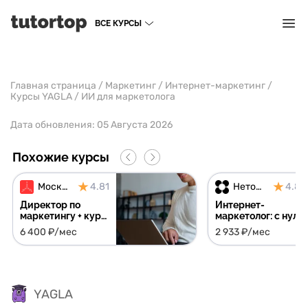
ВСЕ КУРСЫ
Главная страница
/
Маркетинг
/
Интернет-маркетинг
/
Курсы YAGLA
/
ИИ для маркетолога
Дата обновления:
05 Августа 2026
Похожие курсы
Московская Бизнес Академия
4.81
Нетология
4.81
Директор по
Интернет-
маркетингу + курс
маркетолог: с нуля
в подарок
до специалиста +
6 400 ₽/мес
2 933 ₽/мес
курс в подарок
YAGLA