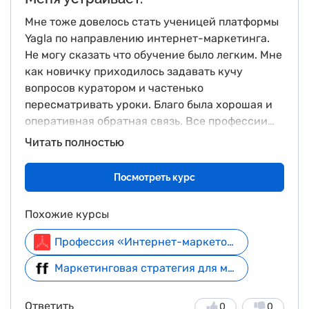
Мне тоже довелось стать ученицей платформы
Yagla по направлению интернет-маркетинга.
Не могу сказать что обучение было легким. Мне
как новичку приходилось задавать кучу
вопросов куратором и частенько
пересматривать уроки. Благо была хорошая и
оперативная обратная связь. Все профессии
разобранные в рамках программы я конечно не
Читать полностью
освоила. Решила остановиться на SEO-
оптимизации и контекстной рекламе. На
Посмотреть курс
сегодня зарабатываю 80000 в месяц. Меня
устраивает.
Похожие курсы
Профессия «Интернет-маркетолог»
Маркетинговая стратегия для модного бренда
Ответить
0
0