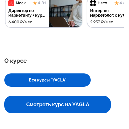
Московская Бизнес Академия
4.81
Нетология
4.81
Директор по
Интернет-
маркетингу + курс
маркетолог: с нуля
в подарок
до специалиста +
6 400 ₽/мес
2 933 ₽/мес
курс в подарок
О курсе
Все курсы "YAGLA"
Смотреть курс на YAGLA