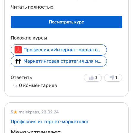
я самим курсом? На 100% Жалею ли о чем-то?
Читать полностью
Только о том, что тратила время на получение
высшего образования в универе)
Посмотреть курс
Похожие курсы
Профессия «Интернет-маркетолог»
Маркетинговая стратегия для модного бренда
Ответить
0
1
0
комментариев
5
malekpaas,
20.02.24
Профессия интернет-маркетолог
Меня устраивает.