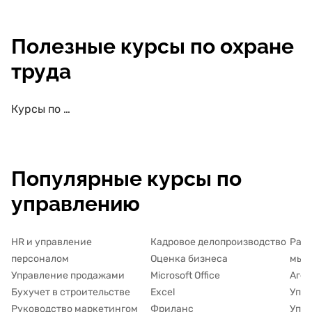
Полезные курсы по охране
труда
Курсы по охране труда с сертификатом
Популярные курсы по
управлению
HR и управление
Кадровое делопроизводство
Разв
персоналом
Оценка бизнеса
мыш
Управление продажами
Microsoft Office
Аген
Бухучет в строительстве
Excel
Упра
Руководство маркетингом
Фриланс
Упра