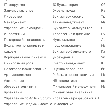
IT-рекрутмент
1С Бухгалтерия
Обуч
Запуск стартапов
Охрана труда
Рабо
Лидерство
Бухгалтер-кассир
Труд
Менеджмент
Тайм-менеджмент
Марк
Управление командами
Бухгалтер-калькулятор
HR д
Инвестиции
Управление в дизайне
Буху
Пожарная безопасность
Музыкальное
Лог
Бухгалтер по зарплате и
продюсирование
Мето
кадрам
Бухгалтер бюджетного
Kanb
Корпоративные финансы
учреждения
Упр
Личностный рост
Event-менеджмент
Юри
Налоговое планирование
Оценка персонала
биз
Арт-менеджмент
Работа с презентациями
Мен
Управление
HR-аналитика
кра
образовательными
Финансовый менеджмент
Мене
проектами
Финансовая аналитика
Управление по Agile и Scrum
Управление разработкой и IT
Управление недвижимостью
Самооценка