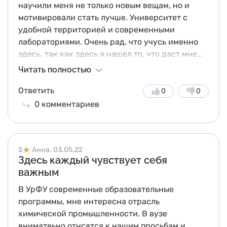
научили меня не только новым вещам, но и
мотивировали стать лучше. Университет с
удобной территорией и современными
лабораториями. Очень рад, что учусь именно
здесь, так как здесь я нашел то, что даст мне
хороший старт в моей карьере.
Читать полностью
Ответить
0
0
0
комментариев
5
Анна,
03.05.22
Здесь каждый чувствует себя
важным
В УрФУ современные образовательные
программы, мне интересна отрасль
химической промышленности. В вузе
вниматеьно отнсятся к нашим просьбам и