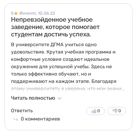
5
Филипп,
10.06.22
Непревзойденное учебное
заведение, которое помогает
студентам достичь успеха.
В университете ДГМА учиться одно
удовольствие. Крутая учебная программа и
комфортные условия создают идеальное
окружение для успешной учебы. Здесь не
только эффективно обучают, но и
поддерживают на каждом этапе. Благодаря
этому университету я уверена, что мои знания
помогут мне раскрыть свой потенциал.
Читать полностью
Ответить
0
0
0
комментариев