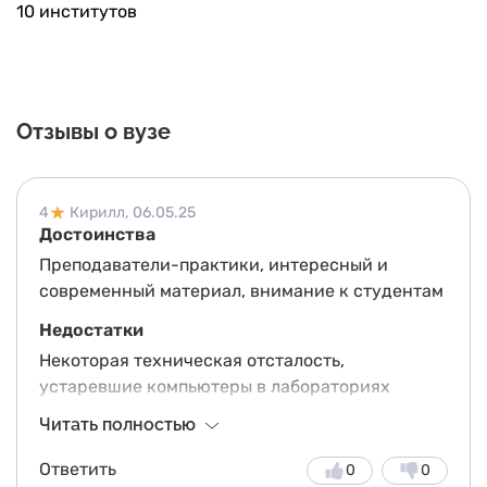
10 институтов
Отзывы о вузе
4
Кирилл,
06.05.25
Достоинства
Преподаватели-практики, интересный и
современный материал, внимание к студентам
Недостатки
Некоторая техническая отсталость,
устаревшие компьютеры в лабораториях
Читать полностью
Другие впечатления
Учусь на факультете архивного дела. Очень
Ответить
0
0
уважаю преподавателей, видно, что они