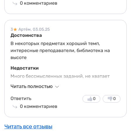
0
комментариев
болеют своим делом. Материалы дают
актуальные, мы изучаем современные методы
цифрового архивирования. Бывает, конечно,
что техника подводит — не везде идеальные
3
Артём,
03.05.25
условия.
Достоинства
В некоторых предметах хороший темп,
интересные преподаватели, библиотека на
высоте
Недостатки
Много бессмысленных заданий, не хватает
чёткого понимания программы
Читать полностью
Другие впечатления
Ответить
0
0
Учусь на 1 курсе, пока не совсем понимаю,
0
комментариев
зачем половина предметов. Особенно бесят
задания, где надо просто нагуглить какую-то
инфу. Кажется, что это просто отнимает время.
Читать все отзывы
Хочется больше конкретики.