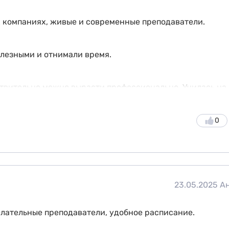
х компаниях, живые и современные преподаватели.
олезными и отнимали время.
ствительно можно вырасти профессионально. Училась на
 мотивировали развиваться, учиться искать информаци
 были и реальные проекты, и практики в редакциях. Для
0
23.05.2025
А
лательные преподаватели, удобное расписание.