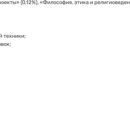
оекты» (0,12%), «Философия, этика и религиоведе
й техники;
овок;