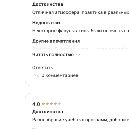
Достоинства
Отличная атмосфера, практика в реальны
Недостатки
Некоторые факультативы были не очень п
Другие впечатления
Самарский университет — место, где дей
Читать полностью
факультете журналистики, преподаватели
работать с текстами. В процессе обучения
Ответить
активных студентов возможностей масса.
0
комментариев
4.0
★
★
★
★
★
Достоинства
Разнообразие учебных программ, доброже