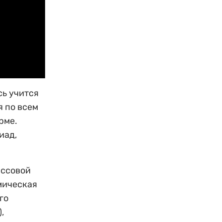
сь учится
я по всем
рме.
иад,
ассовой
мическая
го
,