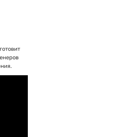
готовит
женеров
ения.