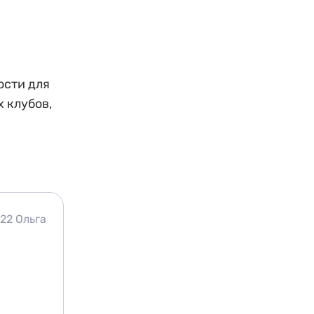
ости для
 клубов,
022
Ольга