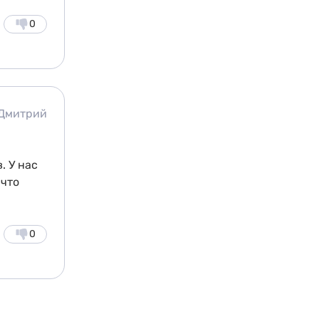
0
Дмитрий
. У нас
 что
0