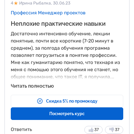
4
Ирина Рыбалка,
30.06.23
Профессия Менеджер проектов
Неплохие практические навыки
Достаточно интенсивно обучение, лекции
понятные, почти все короткие (7-20 минут в
среднем), за полгода обучения программа
позволяет погрузиться в понятие профессии.
Мне как гуманитарию понятно, что технаря из
меня с помощью этого обучения не станет, но
общее понимание, что такое IT, я получила.
Хороший курс по Экселю, пригодится на мой
Резюмируя, все же считаю, что для
Читать полностью
взгляд вообще всем. Раздел по маркетингу мне
полноценного обучения такого курса маловато,
был понятен в силу того, что раньше профессия
поэтому ставлю 4 звезды
Скидка 5% по промокоду
была связана с этой темой. Курс по
профессиям в айти-сфере и новым
Посмотреть курс
технологиям позволяет познакомиться с этой
темой тем, кто вообще не знал чем отличаются
Ответить
37
37