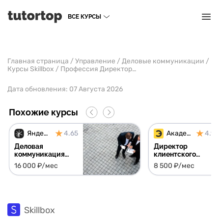
ВСЕ КУРСЫ
Главная страница
/
Управление
/
Деловые коммуникации
/
Курсы Skillbox
/
Профессия Директор клиентского сервиса
Дата обновления:
07 Августа 2026
Похожие курсы
Яндекс Практикум
4.65
Академия Эдюсон
4.91
Деловая
Директор
коммуникация
клиентского
для начинающих
сервиса + сессия с
16 000 ₽/мес
8 500 ₽/мес
руководителей -
экспертом в
начни бесплатно
подарок
Skillbox