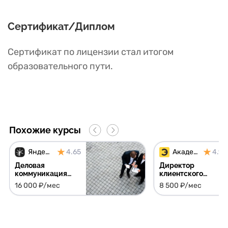
Сертификат/Диплом
Сертификат по лицензии стал итогом
образовательного пути.
Похожие курсы
Яндекс Практикум
4.65
Академия Эдюсон
4.91
Деловая
Директор
коммуникация
клиентского
для начинающих
сервиса + сессия с
16 000 ₽/мес
8 500 ₽/мес
руководителей -
экспертом в
начни бесплатно
подарок