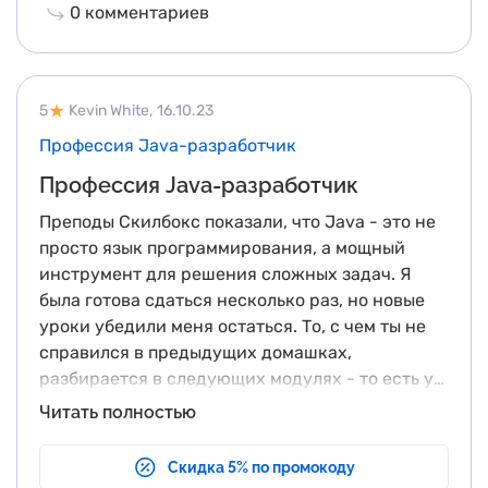
бэкэнд и фронтэнд.
0
комментариев
5
Kevin White,
16.10.23
Профессия Java-разработчик
Профессия Java-разработчик
Преподы Скилбокс показали, что Java - это не
просто язык программирования, а мощный
инструмент для решения сложных задач. Я
была готова сдаться несколько раз, но новые
уроки убедили меня остаться. То, с чем ты не
справился в предыдущих домашках,
разбирается в следующих модулях - то есть у
тебя есть шанс сделать все самому и
Сейчас я готова идти в мир как
Читать полностью
проверить себя позже.
профессиональный Java-разработчик. Этот
курс не только дал мне навыки, но и вдохновил
Скидка 5% по промокоду
на создание программ, которые будут