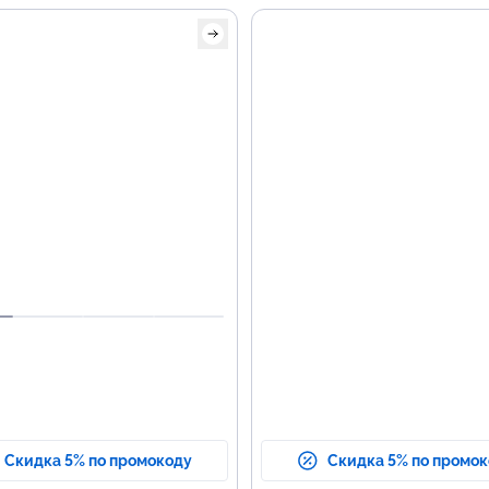
Основные темы
программы
Сбор и обработка данных.
Анализ и оценка данных.
Программирование и
прогнозирование.
Визуализация и презента
данных.
Скидка 5% по промокоду
Скидка 5% по промо