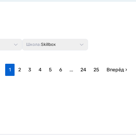
Школа:
Skillbox
1
2
3
4
5
6
...
24
25
Вперёд ›