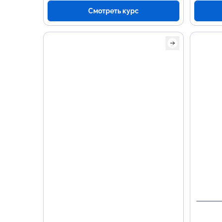
Смотреть курс
Осно
про
Прое
ланд
Изуч
Archi
Procr
Созд
диза
внут
прос
Разр
доку
визу