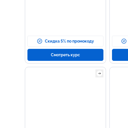
Скидка 5% по промокоду
Смотреть курс
Осно
про
Осно
испо
Прог
Рабо