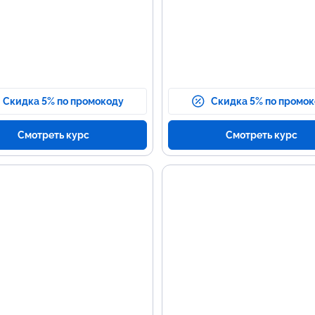
Скидка 5% по промокоду
Скидка 5% по промо
Смотреть курс
Смотреть курс
вные темы
Навыки для резю
граммы
Создание веб-страниц с
использованием HTML и CSS.
вы веб-разработки с
Разработка серверной логики н
льзованием HTML и CSS.
PHP.
раммирование на PHP.
Управление базами данных.
та с базами данных.
Тестирование и отладка кода.