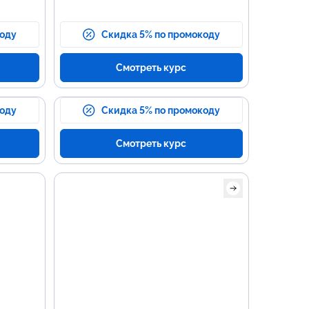
коду
Скидка 5% по промокоду
Смотреть курс
коду
Скидка 5% по промокоду
Смотреть курс
Осно
прог
Вёрст
HTML 
Клиен
JavaSc