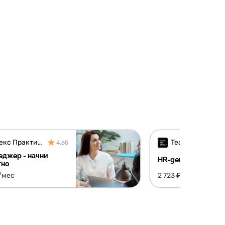
Яндекс Практикум
TeachMeSkills
4.65
еджер - начни
HR-generalist
тно
/мес
2 723 ₽/мес