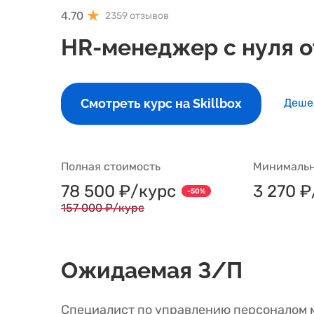
4.70
2359 отзывов
HR-менеджер с нуля от
Смотреть курс на Skillbox
Деше
Полная стоимость
Минимальн
78 500 ₽/курс
3 270 
-50%
157 000 ₽/курс
Ожидаемая З/П
Специалист по управлению персоналом м