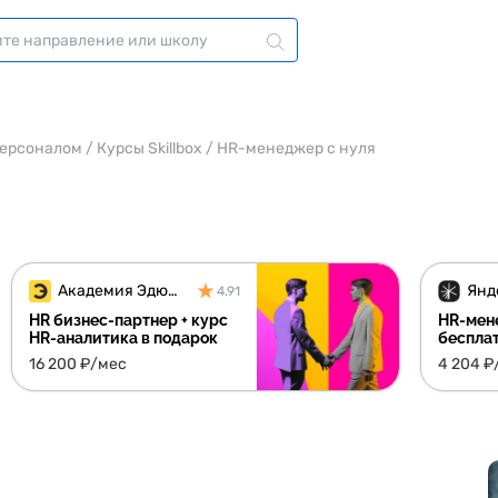
персоналом
/
Курсы Skillbox
/
HR-менеджер с нуля
Академия Эдюсон
4.91
HR бизнес-партнер + курс
HR-мен
HR-аналитика в подарок
беспла
16 200 ₽/мес
4 204 ₽