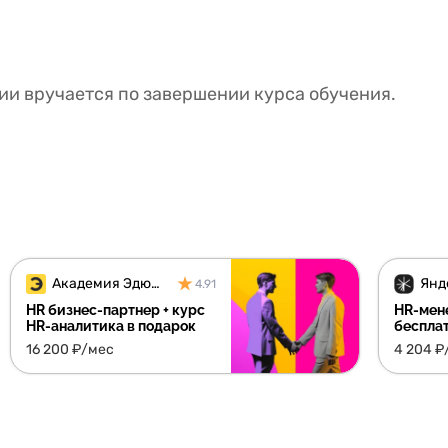
и вручается по завершении курса обучения.
Академия Эдюсон
4.91
HR бизнес-партнер + курс
HR-мен
HR-аналитика в подарок
беспла
16 200 ₽/мес
4 204 ₽