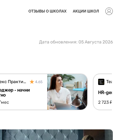
ОТЗЫВЫ О ШКОЛАХ
АКЦИИ ШКОЛ
Дата обновления:
05 Августа 2026
Яндекс Практикум
TeachMeSkills
4.65
еджер - начни
HR-generalist
тно
/мес
2 723 ₽/мес