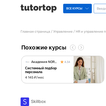
ВСЕ КУРСЫ
Главная страница
/
Управление
/
HR и управление 
Похожие курсы
Академия NORDCORE
4.34
Системный подбор
персонала
4 145 ₽/мес
Skillbox