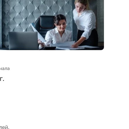
чала
г.
лей.