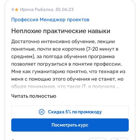
4
Ирина Рыбалка,
30.06.23
Профессия Менеджер проектов
Неплохие практические навыки
Достаточно интенсивно обучение, лекции
понятные, почти все короткие (7-20 минут в
среднем), за полгода обучения программа
позволяет погрузиться в понятие профессии.
Мне как гуманитарию понятно, что технаря из
меня с помощью этого обучения не станет, но
общее понимание, что такое IT, я получила.
Хороший курс по Экселю, пригодится на мой
Резюмируя, все же считаю, что для
Читать полностью
взгляд вообще всем. Раздел по маркетингу мне
полноценного обучения такого курса маловато,
был понятен в силу того, что раньше профессия
поэтому ставлю 4 звезды
Скидка 5% по промокоду
была связана с этой темой. Курс по
профессиям в айти-сфере и новым
Посмотреть курс
технологиям позволяет познакомиться с этой
темой тем, кто вообще не знал чем отличаются