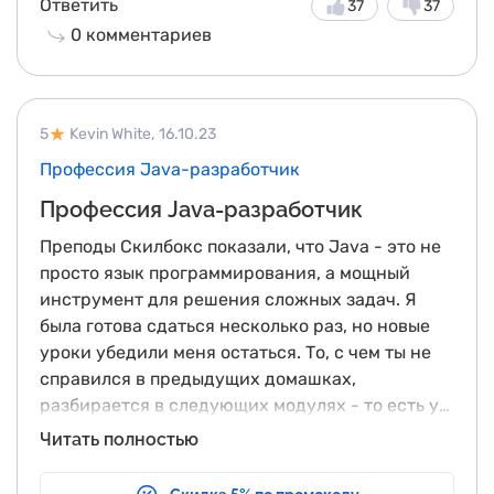
Ответить
37
37
бэкэнд и фронтэнд.
0
комментариев
5
Kevin White,
16.10.23
Профессия Java-разработчик
Профессия Java-разработчик
Преподы Скилбокс показали, что Java - это не
просто язык программирования, а мощный
инструмент для решения сложных задач. Я
была готова сдаться несколько раз, но новые
уроки убедили меня остаться. То, с чем ты не
справился в предыдущих домашках,
разбирается в следующих модулях - то есть у
тебя есть шанс сделать все самому и
Сейчас я готова идти в мир как
Читать полностью
проверить себя позже.
профессиональный Java-разработчик. Этот
курс не только дал мне навыки, но и вдохновил