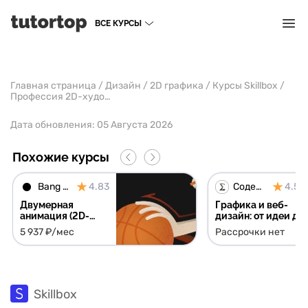
ВСЕ КУРСЫ
Главная страница
/
Дизайн
/
2D графика
/
Курсы Skillbox
/
Профессия 2D-художник
Дата обновления:
05 Августа 2026
Похожие курсы
Bang Bang Education
4.83
Содействие занятости
4.53
Двумерная
Графика и веб-
анимация (2D-
дизайн: от идеи до
анимация)
реализации
5 937 ₽/мес
Рассрочки нет
Skillbox