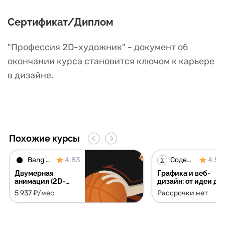
Сертификат/Диплом
"Профессия 2D-художник" - документ об
окончании курса становится ключом к карьере
в дизайне.
Похожие курсы
Bang Bang Education
4.83
Содействие занятости
4.53
Двумерная
Графика и веб-
анимация (2D-
дизайн: от идеи до
анимация)
реализации
5 937 ₽/мес
Рассрочки нет