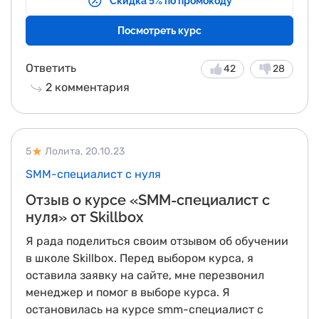
Скидка 5% по промокоду
на создание программ, которые будут
востребованы. Я горжусь своим путем и готова
Посмотреть курс
внести свой след в мире программирования.
Ответить
42
28
2
комментария
5
Лолита,
20.10.23
SMM-специалист с нуля
Отзыв о курсе «SMM-специалист с
нуля» от Skillbox
Я рада поделиться своим отзывом об обучении
в школе Skillbox. Перед выбором курса, я
оставила заявку на сайте, мне перезвонил
менеджер и помог в выборе курса. Я
остановилась на курсе smm-специалист с