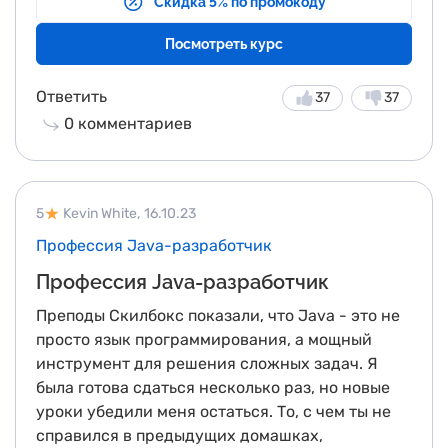
Скидка 5% по промокоду
была связана с этой темой. Курс по
профессиям в айти-сфере и новым
Посмотреть курс
технологиям позволяет познакомиться с этой
темой тем, кто вообще не знал чем отличаются
Ответить
37
37
бэкэнд и фронтэнд.
0
комментариев
5
Kevin White,
16.10.23
Профессия Java-разработчик
Профессия Java-разработчик
Преподы Скилбокс показали, что Java - это не
просто язык программирования, а мощный
инструмент для решения сложных задач. Я
была готова сдаться несколько раз, но новые
уроки убедили меня остаться. То, с чем ты не
справился в предыдущих домашках,