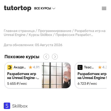
ВСЕ КУРСЫ
Главная страница
/
Программирование
/
Разработка игр на
Unreal Engine
/
Курсы Skillbox
/
Профессия Разработчик на Unreal Engine 4 с нуля до Middle
Дата обновления:
05 Августа 2026
Похожие курсы
Академия Эдюсон
4.91
TeachMeSkills
4.30
Разработчик игр
Разработчик игр
на Unreal Engine -
на Unreal Engine 5
найдете работу,
5 655 ₽/мес
6 723 ₽/мес
или вернем деньги
Skillbox