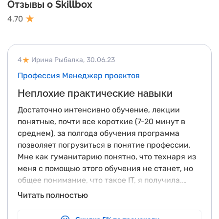
Отзывы о Skillbox
4.70
4
Ирина Рыбалка,
30.06.23
Профессия Менеджер проектов
Неплохие практические навыки
Достаточно интенсивно обучение, лекции
понятные, почти все короткие (7-20 минут в
среднем), за полгода обучения программа
позволяет погрузиться в понятие профессии.
Мне как гуманитарию понятно, что технаря из
меня с помощью этого обучения не станет, но
общее понимание, что такое IT, я получила.
Хороший курс по Экселю, пригодится на мой
Резюмируя, все же считаю, что для
Читать полностью
взгляд вообще всем. Раздел по маркетингу мне
полноценного обучения такого курса маловато,
был понятен в силу того, что раньше профессия
поэтому ставлю 4 звезды