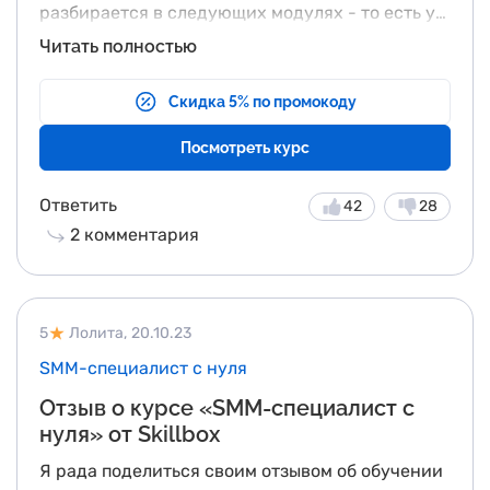
разбирается в следующих модулях - то есть у
тебя есть шанс сделать все самому и
Сейчас я готова идти в мир как
Читать полностью
проверить себя позже.
профессиональный Java-разработчик. Этот
курс не только дал мне навыки, но и вдохновил
Скидка 5% по промокоду
на создание программ, которые будут
востребованы. Я горжусь своим путем и готова
Посмотреть курс
внести свой след в мире программирования.
Ответить
42
28
2
комментария
5
Лолита,
20.10.23
SMM-специалист с нуля
Отзыв о курсе «SMM-специалист с
нуля» от Skillbox
Я рада поделиться своим отзывом об обучении