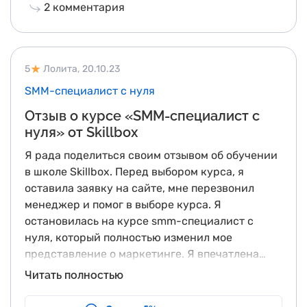
2
комментария
5
Лолита,
20.10.23
SMM-специалист с нуля
Отзыв о курсе «SMM-специалист с
нуля» от Skillbox
Я рада поделиться своим отзывом об обучении
в школе Skillbox. Перед выбором курса, я
оставила заявку на сайте, мне перезвонил
менеджер и помог в выборе курса. Я
остановилась на курсе smm-специалист с
нуля, который полностью изменил мое
представление о маркетинге. Я впечатлена
профессионализмом и опытом спикеров,
Я очень довольна своим обучением в школе
Читать полностью
которые доступно и структурировано обучают,
Skillbox, и уверена, что это мой не последний
а также кураторов, которые быстро отвечают
курс здесь.