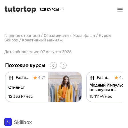
ВСЕ КУРСЫ
Главная страница
/
Образ жизни
/
Мода, фэшн
/
Курсы
Skillbox
/
Креативный макияж
Дата обновления:
07 Августа 2026
Похожие курсы
Fashion Factory
4.71
Fashion Factory
4.71
Модный Импульс:
Стилист
от запуска к
успешным
12 333 ₽/мес
15 111 ₽/мес
продажам
Skillbox