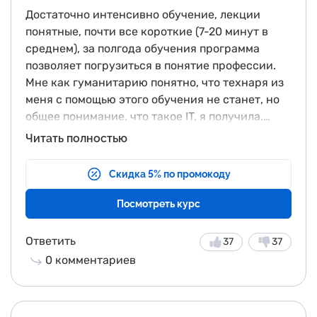
Достаточно интенсивно обучение, лекции
понятные, почти все короткие (7-20 минут в
среднем), за полгода обучения программа
позволяет погрузиться в понятие профессии.
Мне как гуманитарию понятно, что технаря из
меня с помощью этого обучения не станет, но
общее понимание, что такое IT, я получила.
Хороший курс по Экселю, пригодится на мой
Резюмируя, все же считаю, что для
Читать полностью
взгляд вообще всем. Раздел по маркетингу мне
полноценного обучения такого курса маловато,
был понятен в силу того, что раньше профессия
поэтому ставлю 4 звезды
Скидка 5% по промокоду
была связана с этой темой. Курс по
профессиям в айти-сфере и новым
Посмотреть курс
технологиям позволяет познакомиться с этой
темой тем, кто вообще не знал чем отличаются
Ответить
37
37
бэкэнд и фронтэнд.
0
комментариев