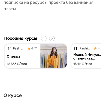
подписка на ресурсы проекта без взимания
платы.
Похожие курсы
Fashion Factory
4.71
Fashion Factory
4.71
Модный Импульс:
Стилист
от запуска к
успешным
12 333 ₽/мес
15 111 ₽/мес
продажам
О курсе