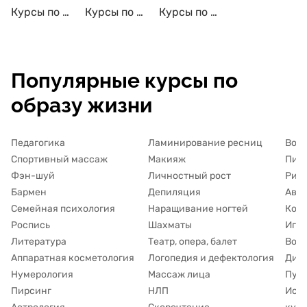
Курсы по актёрскому мастерству с трудоустройством
Курсы по актёрскому мастерству с сертификатом
Курсы по актёрскому мастерству для детей
Популярные курсы по
образу жизни
Педагогика
Ламинирование ресниц
Вок
Спортивный массаж
Макияж
Пись
Фэн-шуй
Личностный рост
Рис
Бармен
Депиляция
Авто
Семейная психология
Наращивание ногтей
Кос
Роспись
Шахматы
Игра
Литература
Театр, опера, балет
Восп
Аппаратная косметология
Логопедия и дефектология
Дие
Нумерология
Массаж лица
Пуб
Пирсинг
НЛП
Исто