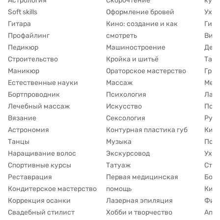
Астрология
Скорочтение
куль
Soft skills
Оформление бровей
Уход
Гитара
Кино: создание и как
Гипн
Профайлинг
смотреть
Виз
Педикюр
Машиностроение
Дет
Строительство
Кройка и шитьё
Таро
Маникюр
Ораторское мастерство
Гри
Естественные науки
Массаж
Мед
Бортпроводник
Психология
Лам
Лечебный массаж
Искусство
Подг
Вязание
Сексология
Рун
Астрономия
Контурная пластика губ
Кин
Танцы
Музыка
Под
Наращивание волос
Экскурсовод
Уход
Спортивные курсы
Татуаж
Сти
Реставрация
Первая медицинская
Борь
Кондитерское мастерство
помощь
Киб
Коррекция осанки
Лазерная эпиляция
Фина
Свадебный стилист
Хобби и творчество
Апп