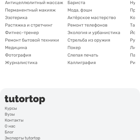
Антицеллюлитный массаж
Бариста
Нут
Перманентный макияж
Мода, фэшн
При
Эзотерика
Актёрское мастерство
Коу
Растяжка и стретчинг
Ремонт телефонов
Тату
Фитнес-тренер
Экология и урбанистика
Йога
Ремонт бытовой техники
Стрельба из оружия
Рук
Медицина
Покер
Лим
Фотография
Слепая печать
Пар
Журналистика
Каллиграфия
Рисо
Курсы
Вузы
Контакты
О нас
Блог
Эксперты tutortop