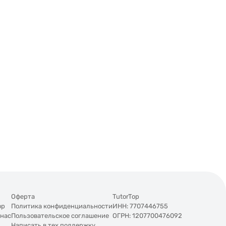
Оферта
TutorTop
op
Политика конфиденциальности
ИНН: 7707446755
 нас
Пользовательское соглашение
ОГРН: 1207700476092
Написать в тех.поддержку