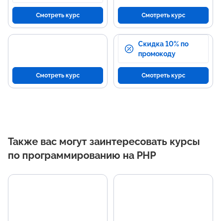
Смотреть курс
Смотреть курс
Скидка 10% по
промокоду
Смотреть курс
Смотреть курс
Также вас могут заинтересовать курсы
по программированию на PHP
Основные темы
Н
программы
р
Основы HTML и CSS для
Соз