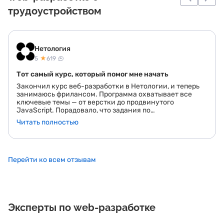
трудоустройством
Нетология
★
5
619
Тот самый курс, который помог мне начать
Закончил курс веб-разработки в Нетологии, и теперь
занимаюсь фрилансом. Программа охватывает все
ключевые темы — от верстки до продвинутого
JavaScript. Порадовало, что задания по
программированию сразу направлены на создание
Читать полностью
реальных проектов, которые можно добавить в
портфолио. Это очень помогло при поиске первых
заказов. Если вы хотите начать карьеру в разработке,
этот курс — то, что нужно!
Перейти ко всем отзывам
Эксперты по web-разработке