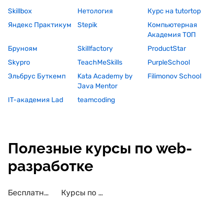
Skillbox
Нетология
Курс на tutortop
Яндекс Практикум
Stepik
Компьютерная
Академия ТОП
Бруноям
Skillfactory
ProductStar
Skypro
TeachMeSkills
PurpleSchool
Эльбрус Буткемп
Kata Academy by
Filimonov School
Java Mentor
IT-академия Lad
teamcoding
Полезные курсы по web-
разработке
Бесплатные курсы по web-разработке
Курсы по web-разработке с трудоустройством