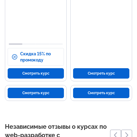
Программирование на
Раз
JavaScript для динамического
эле
контента.
Про
Работа с серверной частью на
лог
PHP.
Упр
Взаимодействие с базами
данных MySQL.
Скидка 15% по
промокоду
Смотреть курс
Смотреть курс
Смотреть курс
Смотреть курс
Независимые отзывы о курсах по
web-разработке с