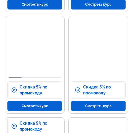
Смотреть курс
Смотреть курс
Основные темы
Н
программы
р
Основы веб-разработки с
Соз
использованием HTML и CSS.
исп
Программирование на PHP.
Раз
PHP
Работа с базами данных.
Упр
Тестирование и отладка кода.
Тес
Скидка 5% по
Скидка 5% по
промокоду
промокоду
Смотреть курс
Смотреть курс
Скидка 5% по
промокоду