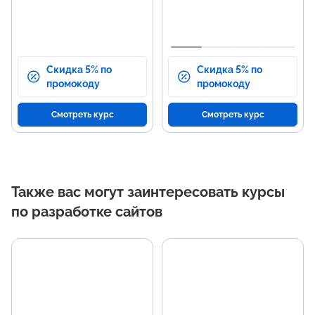
Скидка 5% по
Скидка 5% по
промокоду
промокоду
Смотреть курс
Смотреть курс
Также вас могут заинтересовать курсы
по разработке сайтов
Основные темы
Н
программы
р
Основы HTML и CSS для
Соз
создания веб-страниц.
с и