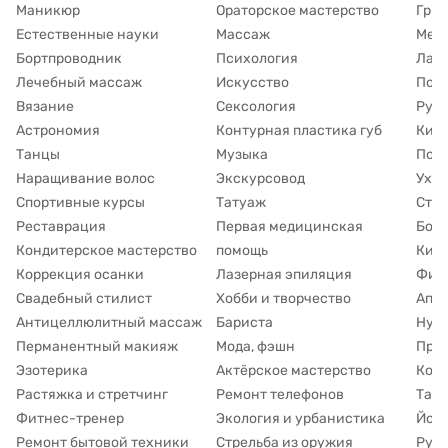
Маникюр
Ораторское мастерство
Гри
Естественные науки
Массаж
Мед
Бортпроводник
Психология
Лам
Лечебный массаж
Искусство
Подг
Вязание
Сексология
Рун
Астрономия
Контурная пластика губ
Кин
Танцы
Музыка
Под
Наращивание волос
Экскурсовод
Уход
Спортивные курсы
Татуаж
Сти
Реставрация
Первая медицинская
Борь
Кондитерское мастерство
помощь
Киб
Коррекция осанки
Лазерная эпиляция
Фина
Свадебный стилист
Хобби и творчество
Апп
Антицеллюлитный массаж
Бариста
Нут
Перманентный макияж
Мода, фэшн
При
Эзотерика
Актёрское мастерство
Коу
Растяжка и стретчинг
Ремонт телефонов
Тату
Фитнес-тренер
Экология и урбанистика
Йога
Ремонт бытовой техники
Стрельба из оружия
Рук