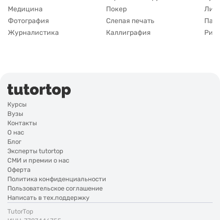
Медицина
Покер
Лим
Фотография
Слепая печать
Пар
Журналистика
Каллиграфия
Рисо
Курсы
Вузы
Контакты
О нас
Блог
Эксперты tutortop
СМИ и премии о нас
Оферта
Политика конфиденциальности
Пользовательское соглашение
Написать в тех.поддержку
TutorTop