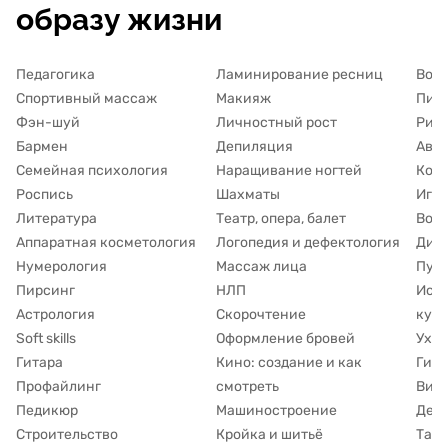
образу жизни
Педагогика
Ламинирование ресниц
Вок
Спортивный массаж
Макияж
Пись
Фэн-шуй
Личностный рост
Рис
Бармен
Депиляция
Авто
Семейная психология
Наращивание ногтей
Кос
Роспись
Шахматы
Игра
Литература
Театр, опера, балет
Восп
Аппаратная косметология
Логопедия и дефектология
Дие
Нумерология
Массаж лица
Пуб
Пирсинг
НЛП
Исто
Астрология
Скорочтение
куль
Soft skills
Оформление бровей
Уход
Гитара
Кино: создание и как
Гипн
Профайлинг
смотреть
Виз
Педикюр
Машиностроение
Дет
Строительство
Кройка и шитьё
Таро