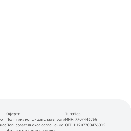
Оферта
TutorTop
op
Политика конфиденциальности
ИНН: 7707446755
 нас
Пользовательское соглашение
ОГРН: 1207700476092
Написать в тех.поддержку